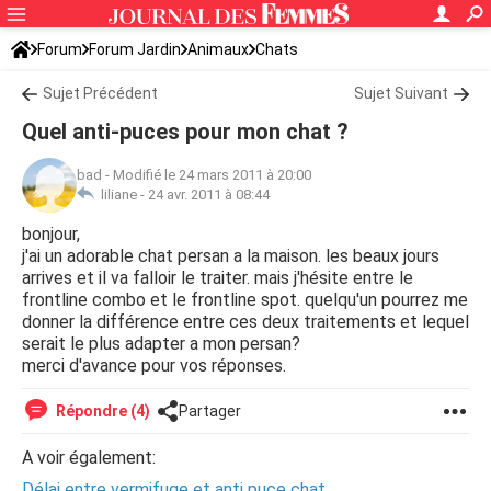
Forum
Forum Jardin
Animaux
Chats
Sujet Précédent
Sujet Suivant
Quel anti-puces pour mon chat ?
bad
-
Modifié le 24 mars 2011 à 20:00
liliane -
24 avr. 2011 à 08:44
bonjour,
j'ai un adorable chat persan a la maison. les beaux jours
arrives et il va falloir le traiter. mais j'hésite entre le
frontline combo et le frontline spot. quelqu'un pourrez me
donner la différence entre ces deux traitements et lequel
serait le plus adapter a mon persan?
merci d'avance pour vos réponses.
Répondre (4)
Partager
A voir également:
Délai entre vermifuge et anti puce chat