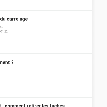
 du carrelage
:49
 01:22
ment ?
 : comment retirer les taches