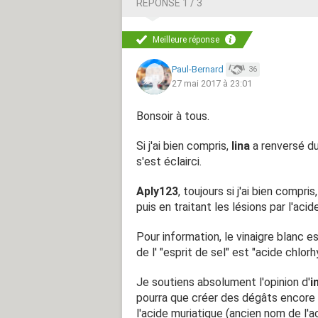
RÉPONSE 1 / 3
Meilleure réponse
Paul-Bernard
36
27 mai 2017 à 23:01
Bonsoir à tous.
Si j'ai bien compris,
lina
a renversé du 
s'est éclairci.
Aply123
, toujours si j'ai bien compri
puis en traitant les lésions par l'aci
Pour information, le vinaigre blanc es
de l' "esprit de sel" est "acide chlorh
Je soutiens absolument l'opinion d'
i
pourra que créer des dégâts encore p
l'acide muriatique (ancien nom de l'a