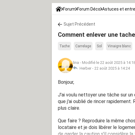
Forum
Forum Déco
Astuces et entre
Sujet Précédent
Comment enlever une tache 
Tache
Carrelage
Sol
Vinaigre blanc
lina
-
Modifié le 22 août 2025 à 14:1
Herber -
22 août 2025 à 14:24
Bonjour,
J'ai voulu nettoyer une tâche sur un 
que j'ai oublié de rincer rapidement. 
plus claire.
Que faire ? Reproduire la même chose
locataire et je dois libérer le logem
de garder la caution s'il considère 