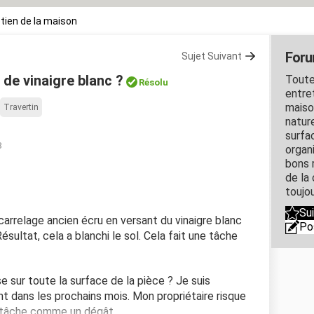
tien de la maison
Foru
Sujet Suivant
de vinaigre blanc ?
Toute
Résolu
entre
maiso
Travertin
nature
surfa
8
organ
bons 
de la
toujo
Su
carrelage ancien écru en versant du vinaigre blanc
Po
Résultat, cela a blanchi le sol. Cela fait une tâche
 sur toute la surface de la pièce ? Je suis
ent dans les prochains mois. Mon propriétaire risque
la tâche comme un dégât.