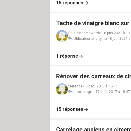
15 réponses
Tache de vinaigre blanc sur
Ghislainedelawarde
-
6 juin 2021 à 19
Utilisateur anonyme
-
8 juin 2021 à
1 réponse
Rénover des carreaux de ci
Merence
-
6 déc. 2013 à 15:11
tatooetugo
-
17 août 2017 à 18:47
15 réponses
Carrelage anciens en ciment