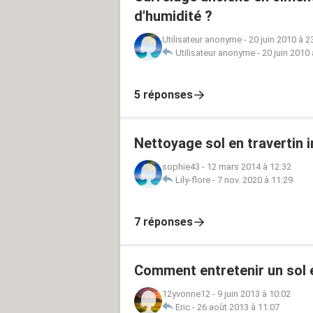
d'humidité ?
Utilisateur anonyme
-
20 juin 2010 à 2
Utilisateur anonyme
-
20 juin 2010 
5 réponses
Nettoyage sol en travertin 
sophie43
-
12 mars 2014 à 12:32
Lily-flore
-
7 nov. 2020 à 11:29
7 réponses
Comment entretenir un sol e
12yvonne12
-
9 juin 2013 à 10:02
Eric
-
26 août 2013 à 11:07