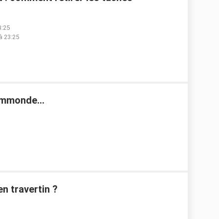
3:25
à 23:25
immonde...
n travertin ?