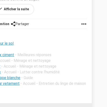
Afficher la suite
estion
Partager
ur le sol
s
ux ciment
- Meilleures réponses
Accueil - Ménage et nettoyage
r
- Accueil - Ménage et nettoyage
e
- Accueil - Lutter contre l'humidité
appe blanche
- Guide
ur vetement
- Accueil - Entretien du linge de maison