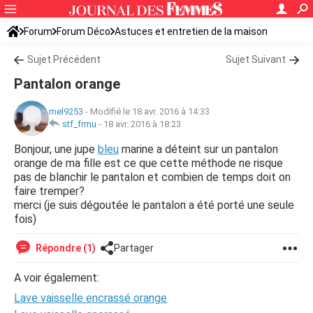
Forum
Forum Déco
Astuces et entretien de la maison
Sujet Précédent
Sujet Suivant
Pantalon orange
mel9253
-
Modifié le 18 avr. 2016 à 14:33
stf_frmu
-
18 avr. 2016 à 18:23
Bonjour, une jupe
bleu
marine a déteint sur un pantalon
orange de ma fille est ce que cette méthode ne risque
pas de blanchir le pantalon et combien de temps doit on
faire tremper?
merci (je suis dégoutée le pantalon a été porté une seule
fois)
Répondre (1)
Partager
A voir également:
Lave vaisselle encrassé orange