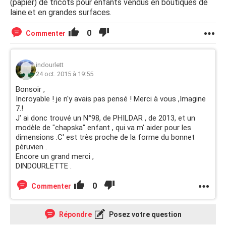
(papier) de tricots pour enfants vendus en boutiques de
laine.et en grandes surfaces.
0
Commenter
indourlett
24 oct. 2015 à 19:55
Bonsoir ,
Incroyable ! je n'y avais pas pensé ! Merci à vous ,Imagine
7.!
J' ai donc trouvé un N°98, de PHILDAR , de 2013, et un
modèle de "chapska" enfant , qui va m' aider pour les
dimensions .C' est très proche de la forme du bonnet
péruvien .
Encore un grand merci ,
DINDOURLETTE .
0
Commenter
Répondre
Posez votre question