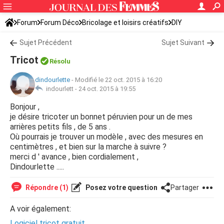
Forum
Forum Déco
Bricolage et loisirs créatifs
DIY
Sujet Précédent
Sujet Suivant
Tricot
Résolu
dindourlette
-
Modifié le 22 oct. 2015 à 16:20
indourlett -
24 oct. 2015 à 19:55
Bonjour ,
je désire tricoter un bonnet péruvien pour un de mes
arrières petits fils , de 5 ans .
Où pourrais je trouver un modèle , avec des mesures en
centimètres , et bien sur la marche à suivre ?
merci d ' avance , bien cordialement ,
Dindourlette .....
Répondre (1)
Posez votre question
Partager
A voir également:
Logiciel tricot gratuit