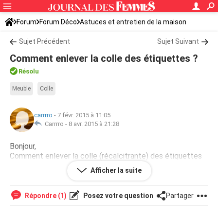
Forum
Forum Déco
Astuces et entretien de la maison
Sujet Précédent
Sujet Suivant
Comment enlever la colle des étiquettes ?
Résolu
Meuble
Colle
carrrro
-
7 févr. 2015 à 11:05
Carrrro -
8 avr. 2015 à 21:28
Bonjour,
Comment enlever la colle (récalcitrante) des étiquettes
des pots de verre, et celle restée sur les couvertures des
Afficher la suite
livres, sans abimer l'iconographie ? Merci
Répondre (1)
Posez votre question
Partager