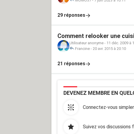
MOMO37
-
7 juin 2023 à 10:11
29 réponses
Comment relooker une cuis
Utilisateur anonyme
-
11 déc. 2009 à 
Francine
-
20 avr. 2015 à 20:10
21 réponses
DEVENEZ MEMBRE EN QUEL
Connectez-vous simplem
Suivez vos discussions 