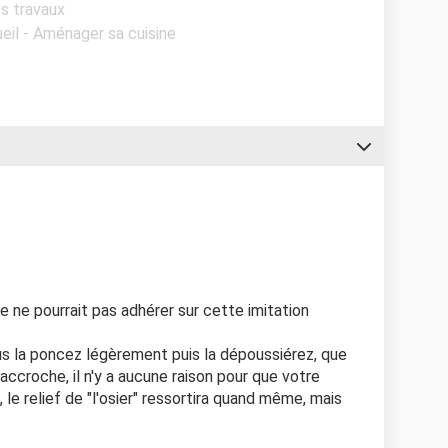
os travaux
eil - Aménager sa cuisine
 ne pourrait pas adhérer sur cette imitation
us la poncez légèrement puis la dépoussiérez, que
ccroche, il n'y a aucune raison pour que votre
le relief de "l'osier" ressortira quand même, mais