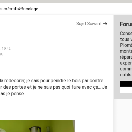
rs créatifs
Bricolage
Foru
Sujet Suivant
Conse
tous 
Plombe
à 19:42
monta
38
répar
expér
commu
outil
 la redécorer, je sais pour peindre le bois par contre
ieur des portes et je ne sais pas quoi faire avec ça... Je
pas je pense.