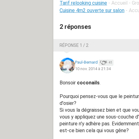
Tarif relooking cuisine
- Accueil - Gr
Cuisine 4m2 ouverte sur salon
- Accu
2 réponses
RÉPONSE 1 / 2
Paul-Bernard
41
10 nov. 2014 à 21:34
Bonsoir
coconails
.
Pourquoi pensez-vous que le peinture
d'osier?
Si vous la dégraissez bien et que vo
vous y appliquez une sous-couche d'a
peinture n'y adhère pas. Evidemment, 
est-ce bien cela qui vous gêne?