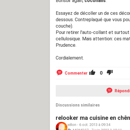
Bonsoir again,
coconails
.
Essayez de décoller un de ces décor
dessous. Contreplaqué que vous pour
couche).
Pour retirer l'auto-collant et surtou
cellulosique. Mais attention: ces mat
Prudence.
Cordialement.
0
Commenter
Répond
Discussions similaires
relooker ma cuisine en chê
xélon
-
6 oct. 2013 à 09:34