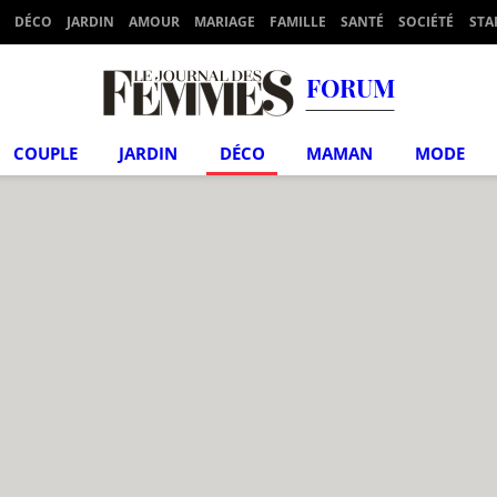
DÉCO
JARDIN
AMOUR
MARIAGE
FAMILLE
SANTÉ
SOCIÉTÉ
STA
FORUM
COUPLE
JARDIN
DÉCO
MAMAN
MODE