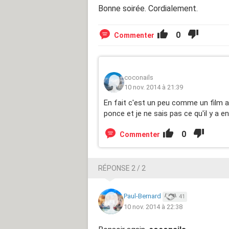
Bonne soirée. Cordialement.
0
Commenter
coconails
10 nov. 2014 à 21:39
En fait c'est un peu comme un film a
ponce et je ne sais pas ce qu'il y a 
0
Commenter
RÉPONSE 2 / 2
Paul-Bernard
41
10 nov. 2014 à 22:38