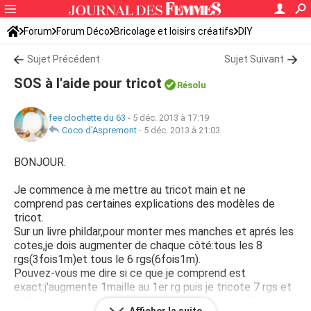
Forum
Forum Déco
Bricolage et loisirs créatifs
DIY
Sujet Précédent
Sujet Suivant
SOS à l'aide pour tricot
Résolu
fee clochette du 63
-
5 déc. 2013 à 17:19
Coco d'Aspremont
-
5 déc. 2013 à 21:03
BONJOUR.
Je commence à me mettre au tricot main et ne
comprend pas certaines explications des modèles de
tricot.
Sur un livre phildar,pour monter mes manches et aprés les
cotes,je dois augmenter de chaque côté:tous les 8
rgs(3fois1m)et tous le 6 rgs(6fois1m).
Pouvez-vous me dire si ce que je comprend est
exact:j'augmente 1maille au 1er rg puis je tricote 7 rgs et
le 8eme rg j'augmente 1maille puis tricote autre 7 rgs en