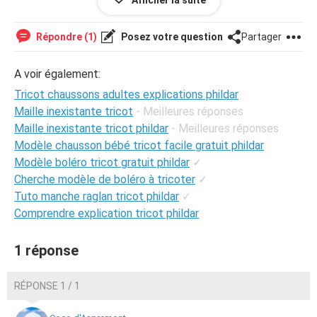
Afficher la suite
terminant la dernière augmentation d'1 maille puis les 7
rgs.
Je ne comprend pas ce que veux dire augmenter tous les
Répondre (1)
Posez votre question
Partager
6rg:6fois 1m.
Merçi d'avance pour votre aide.
A voir également:
Tricot chaussons adultes explications phildar
Maille inexistante tricot
- Meilleures réponses
Maille inexistante tricot phildar
- Meilleures réponses
Modèle chausson bébé tricot facile gratuit phildar
Modèle boléro tricot gratuit phildar
✓
Cherche modèle de boléro à tricoter
✓
Tuto manche raglan tricot phildar
✓
Comprendre explication tricot phildar
1 réponse
RÉPONSE 1 / 1