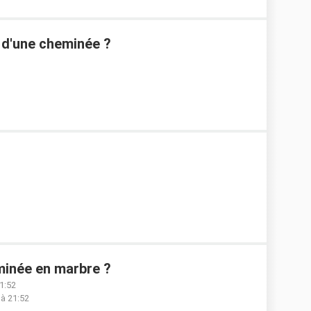
 d'une cheminée ?
inée en marbre ?
1:52
 à 21:52