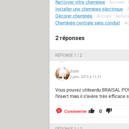
Nettoyer vitre cheminee
- Accueil -
Installer une cheminee electrique
- 
Décorer cheminée
- Accueil - Astuc
Cheminée centrale sans conduit
- A
2 réponses
RÉPONSE 1 / 2
didith
3 janv. 2013 à 11:31
Vous pouvez utiliserdu BRAISAL POW
l'insert mais il s'avère très efficace s
0
Commenter
RÉPONSE 2 / 2