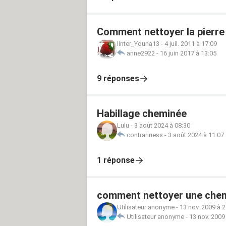
Comment nettoyer la pierre
linter_Youna13
-
4 juil. 2011 à 17:09
anne2922
-
16 juin 2017 à 13:05
9 réponses
Habillage cheminée
Lulu
-
3 août 2024 à 08:30
contrariness
-
3 août 2024 à 11:07
1 réponse
comment nettoyer une chem
Utilisateur anonyme
-
13 nov. 2009 à 2
Utilisateur anonyme
-
13 nov. 2009