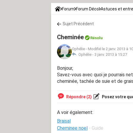
Forum
Forum Déco
Astuces et entre
Sujet Précédent
Cheminée
Résolu
Ophélie
-
Modifié le 2 janv. 2013 à 1
Ophélie -
3 janv. 2013 à 15:27
Bonjour,
Savez-vous avec quoi je pourrais net
cheminée, tachée de suie et de grai
Répondre (2)
Posez votre qu
A voir également:
Braisal
Cheminee noel
- Guide