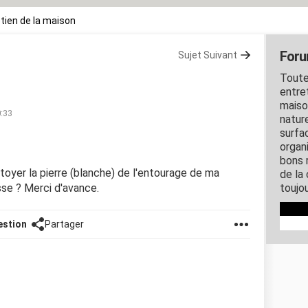
tien de la maison
Foru
Sujet Suivant
Toute
entre
maiso
0:33
nature
surfa
organ
bons 
toyer la pierre (blanche) de l'entourage de ma
de la
sse ? Merci d'avance.
toujo
estion
Partager