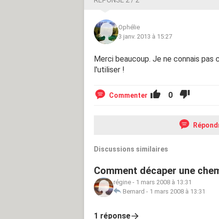
Ophélie
3 janv. 2013 à 15:27
Merci beaucoup. Je ne connais pas ce
l'utiliser !
0
Commenter
Répond
Discussions similaires
Comment décaper une chem
régine
-
1 mars 2008 à 13:31
Bernard
-
1 mars 2008 à 13:31
1 réponse