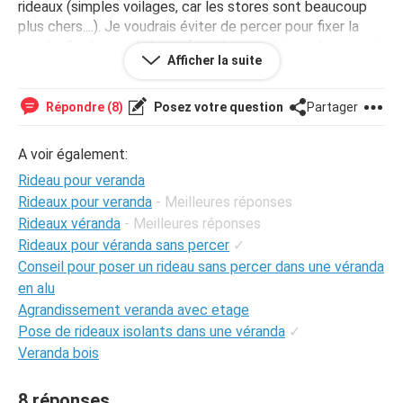
rideaux (simples voilages, car les stores sont beaucoup
plus chers....). Je voudrais éviter de percer pour fixer la
tringle. Quel type de barre faut-il, ou quel type de support
Afficher la suite
et fixation ? Les tringles à ventouse tiennent-elles
vraiment ? Ou existe-t-il des tringles "aimantées" ?
Répondre (8)
Posez votre question
Partager
Ca serait plus clair avec une photo, mais je ne sais pas
comment en insérer...
A voir également:
Rideau pour veranda
Merci pour vos avis!
Rideaux pour veranda
- Meilleures réponses
Rideaux véranda
- Meilleures réponses
Rideaux pour véranda sans percer
✓
Conseil pour poser un rideau sans percer dans une véranda
en alu
Agrandissement veranda avec etage
Pose de rideaux isolants dans une véranda
✓
Veranda bois
8 réponses