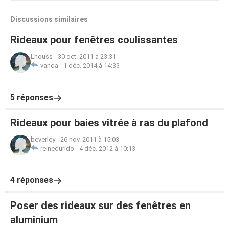
Discussions similaires
Rideaux pour fenêtres coulissantes
Lhouss
-
30 oct. 2011 à 23:31
vanda
-
1 déc. 2014 à 14:33
5 réponses
Rideaux pour baies vitrée à ras du plafond
beverley
-
26 nov. 2011 à 15:03
reinedurido
-
4 déc. 2012 à 10:13
4 réponses
Poser des rideaux sur des fenêtres en
aluminium