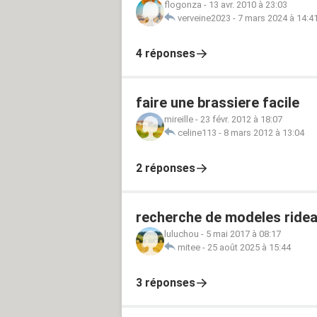
flogonza
-
13 avr. 2010 à 23:03
verveine2023
-
7 mars 2024 à 14:4
4 réponses
faire une brassiere facile
mireille
-
23 févr. 2012 à 18:07
celine113
-
8 mars 2012 à 13:04
2 réponses
recherche de modeles ride
luluchou
-
5 mai 2017 à 08:17
mitee
-
25 août 2025 à 15:44
3 réponses