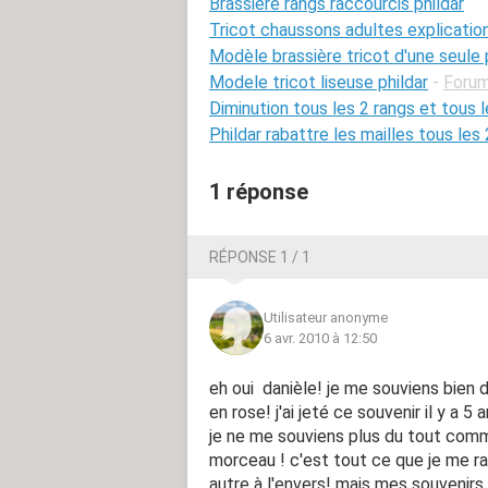
Brassière rangs raccourcis phildar
Tricot chaussons adultes explication
Modèle brassière tricot d'une seule 
Modele tricot liseuse phildar
-
Forum
Diminution tous les 2 rangs et tous l
Phildar rabattre les mailles tous les
1 réponse
RÉPONSE 1 / 1
Utilisateur anonyme
6 avr. 2010 à 12:50
eh oui danièle! je me souviens bien d
en rose! j'ai jeté ce souvenir il y a
je ne me souviens plus du tout comme
morceau ! c'est tout ce que je me rapp
autre à l'envers! mais mes souvenirs s