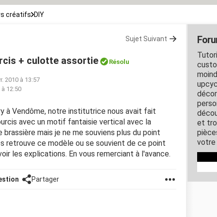
rs créatifs
DIY
Foru
Sujet Suivant
Tutori
cis + culotte assortie
Résolu
custo
moind
r. 2010 à 13:57
upcyc
0 à 12:50
décor
perso
y à Vendôme, notre institutrice nous avait fait
décou
urcis avec un motif fantaisie vertical avec la
et tro
e brassière mais je ne me souviens plus du point
pièce
votre 
ves retrouve ce modèle ou se souvient de ce point
voir les explications. En vous remerciant à l'avance.
estion
Partager