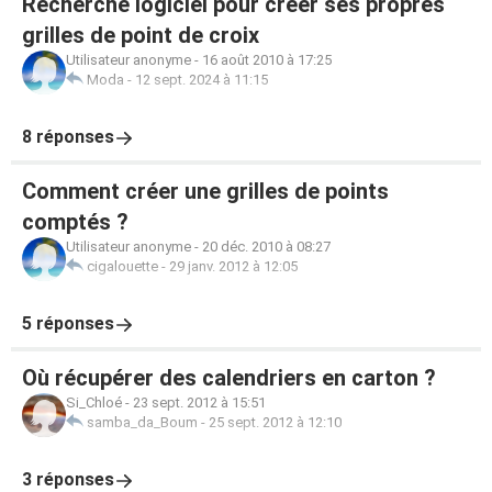
Recherche logiciel pour créer ses propres
grilles de point de croix
Utilisateur anonyme
-
16 août 2010 à 17:25
Moda
-
12 sept. 2024 à 11:15
8 réponses
Comment créer une grilles de points
comptés ?
Utilisateur anonyme
-
20 déc. 2010 à 08:27
cigalouette
-
29 janv. 2012 à 12:05
5 réponses
Où récupérer des calendriers en carton ?
Si_Chloé
-
23 sept. 2012 à 15:51
samba_da_Boum
-
25 sept. 2012 à 12:10
3 réponses