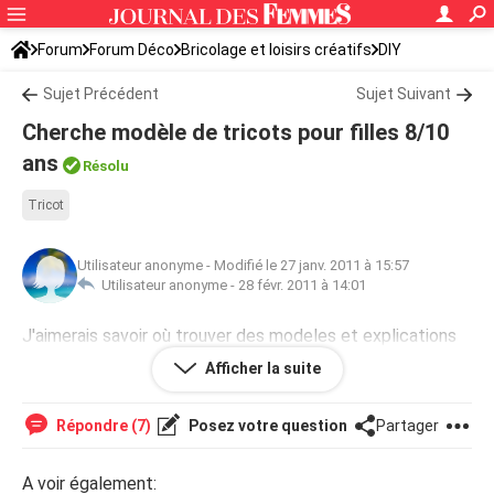
Forum
Forum Déco
Bricolage et loisirs créatifs
DIY
Sujet Précédent
Sujet Suivant
Cherche modèle de tricots pour filles 8/10
ans
Résolu
Tricot
Utilisateur anonyme
-
Modifié le 27 janv. 2011 à 15:57
Utilisateur anonyme -
28 févr. 2011 à 14:01
J'aimerais savoir où trouver des modeles et explications
gratuites de vestes, tuniques, gilets pour filles 8 -10 ans.
Afficher la suite
Merci à qui veut bien me répondre.
Répondre (7)
Posez votre question
Partager
A voir également: