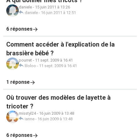
A qui donner mes tricots ?
daniele
-
15 juin 2011 à 13:26
daniele
-
16 juin 2011 à 12:51
6 réponses
Comment accéder à l'explication de la
brassière bébé ?
pourret
-
11 sept. 2009 à 16:41
liloloo
-
11 sept. 2009 à 16:41
1 réponse
Où trouver des modèles de layette à
tricoter ?
misstyl24
-
16 juin 2009 à 13:48
ianne
-
16 juin 2009 à 13:48
6 réponses