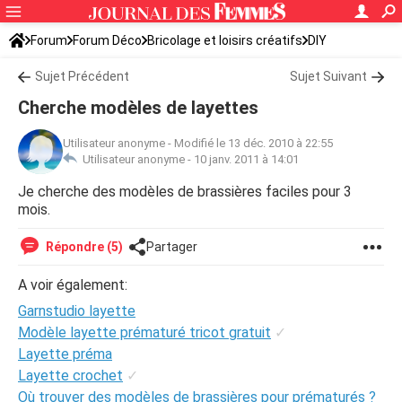
Forum
Forum Déco
Bricolage et loisirs créatifs
DIY
Sujet Précédent
Sujet Suivant
Cherche modèles de layettes
Utilisateur anonyme
-
Modifié le 13 déc. 2010 à 22:55
Utilisateur anonyme -
10 janv. 2011 à 14:01
Je cherche des modèles de brassières faciles pour 3
mois.
Répondre (5)
Partager
A voir également:
Garnstudio layette
Modèle layette prématuré tricot gratuit
✓
Layette préma
Layette crochet
✓
Où trouver des modèles de brassières pour prématurés ?