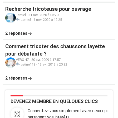
Recherche tricoteuse pour ouvrage
Lemiel
-
31 oct. 2020 à 05:20
Lemiel
-
1 nov. 2020 à 12:25
2 réponses
Comment tricoter des chaussons layette
pour débutante ?
VERO 47
-
20 avr. 2009 à 17:57
celine113
-
13 avr. 2013 à 20:32
2 réponses
DEVENEZ MEMBRE EN QUELQUES CLICS
Connectez-vous simplement avec ceux qui
partagent vos intérêts