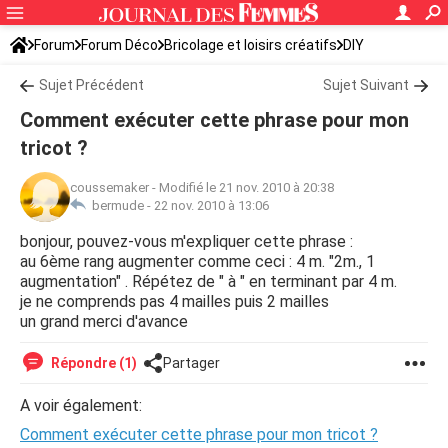
Forum
Forum Déco
Bricolage et loisirs créatifs
DIY
Sujet Précédent
Sujet Suivant
Comment exécuter cette phrase pour mon
tricot ?
coussemaker
-
Modifié le 21 nov. 2010 à 20:38
bermude -
22 nov. 2010 à 13:06
bonjour, pouvez-vous m'expliquer cette phrase :
au 6ème rang augmenter comme ceci : 4 m. "2m., 1
augmentation" . Répétez de " à " en terminant par 4 m.
je ne comprends pas 4 mailles puis 2 mailles
un grand merci d'avance
Répondre (1)
Partager
A voir également:
Comment exécuter cette phrase pour mon tricot ?