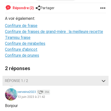
J'ai cru comprendre que l'on pouvait ajouter des "aditifs",
comment cela fonctionne t'il?
Répondre (2)
Partager
Merci pour vos réponses Mesdames.
A voir également:
Confiture de fraise
Philippe
Confiture de fraises de grand-mère : la meilleure recette
Tiramisu fraise
Confiture de mirabelles
Confiture d'abricot
Confiture de prunes
2 réponses
RÉPONSE 1 / 2
verveine2023
356
13 juin 2023 à 21:42
Bonjour