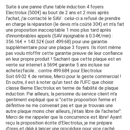
Suite à une panne d'une table induction 4 foyers
Electrolux (500€) au bout de 2 ans et 2 mois après
l'achat, j'ai contacté le SAV : celui-ci a refusé de prendre
en charge la réparation (le devis m’a coûté 30€) et m'a fait
une proposition inacceptable 1 mois plus tard après
d’innombrables appels (SAV injoignable à 0.34€/min) :
356.16€ + 143.52€ (soit 499.68) pour une garantie
supplémentaire pour une plaque 3 foyers. Ils n'ont même
pas voulu m’offrir cette garantie preuve de leur confiance
en leur propre produit ! Sachant que cette plaque est en
vente sur internet à 569€ garantie 5 ans incluse sur
achetezfacile… contre 499.68€ pour Electrolux
Soit 69.02 € de remise, Merci pour le geste commercial !
En outre, il est à noter qu'un test de l’UFC que choisir
classe 8ieme Electrolux en terme de fiabilité de plaque
induction. Par ailleurs, la personne du service client m'a
gentiment expliqué que si "cette proposition ferme et
définitive ne me convenait pas et que je trouvais une
autre plaque moins cher ailleurs, j'étais libre de l'acheter".
Merci de me rappeler que la concurrence est libre! Ayant
reçu la proposition écrite d'Electrolux, je me prépare
d'ores et déjà à lancer une procédure pour vice caché