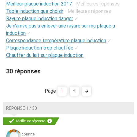
Meilleur plaque induction 2017
- Meilleures réponses
Table induction que choisir
- Meilleures réponses
Rayure plaque induction danger
✓
Je n'arrive pas a enlever une rayure sur ma plaque a
induction
✓
Correspondance température plaque induction
✓
Plaque induction trop chauffée
✓
Chauffer du lait sur plaque induction
30 réponses
1
2
RÉPONSE 1 / 30
Meilleure réponse
corinne