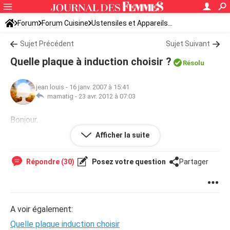
Forum
Forum Cuisine
Ustensiles et Appareils...
Sujet Précédent
Sujet Suivant
Quelle plaque à induction choisir ?
Résolu
jean louis
-
16 janv. 2007 à 15:41
mamatig -
23 avr. 2012 à 07:03
Bonjour,
Quelle est, pour vous, la meilleure plaque à induction sur le
Afficher la suite
marché ? Merci de vos conseils.
Répondre (30)
Posez votre question
Partager
A voir également:
Quelle plaque induction choisir