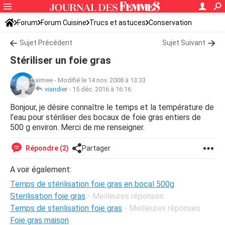
Forum
Forum Cuisine
Trucs et astuces
Conservation
Sujet Précédent
Sujet Suivant
Stériliser un foie gras
aimee
-
Modifié le 14 nov. 2008 à 13:33
viandier
-
15 déc. 2016 à 16:16
Bonjour, je désire connaître le temps et la température de
l'eau pour stériliser des bocaux de foie gras entiers de
500 g environ. Merci de me renseigner.
Répondre (2)
Partager
A voir également:
Temps de stérilisation foie gras en bocal 500g
Sterilisation foie gras
- Meilleures réponses
Temps de sterilisation foie gras
- Meilleures réponses
Foie gras maison