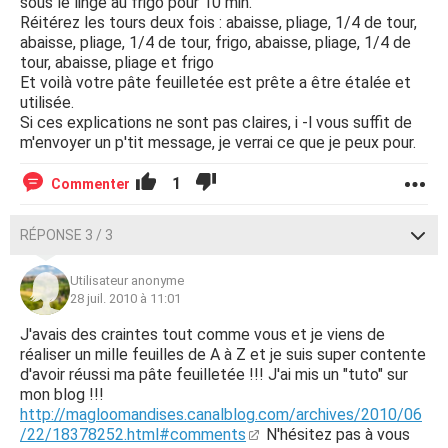
sous le linge au frigo pour 10 min.
Réitérez les tours deux fois : abaisse, pliage, 1/4 de tour,
abaisse, pliage, 1/4 de tour, frigo, abaisse, pliage, 1/4 de
tour, abaisse, pliage et frigo
Et voilà votre pâte feuilletée est prête a être étalée et
utilisée.
Si ces explications ne sont pas claires, i -l vous suffit de
m'envoyer un p'tit message, je verrai ce que je peux pour.
1
Commenter
RÉPONSE 3 / 3
Utilisateur anonyme
28 juil. 2010 à 11:01
J'avais des craintes tout comme vous et je viens de
réaliser un mille feuilles de A à Z et je suis super contente
d'avoir réussi ma pâte feuilletée !!! J'ai mis un "tuto" sur
mon blog !!!
http://magloomandises.canalblog.com/archives/2010/06
/22/18378252.html#comments
N'hésitez pas à vous