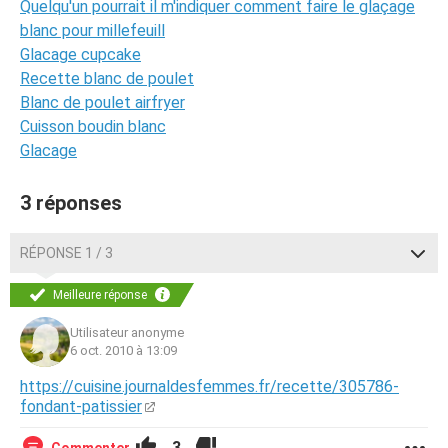
Quelqu'un pourrait il m'indiquer comment faire le glaçage
blanc pour millefeuill
Glacage cupcake
Recette blanc de poulet
Blanc de poulet airfryer
Cuisson boudin blanc
Glacage
3 réponses
RÉPONSE 1 / 3
Meilleure réponse
Utilisateur anonyme
6 oct. 2010 à 13:09
https://cuisine.journaldesfemmes.fr/recette/305786-
fondant-patissier
3