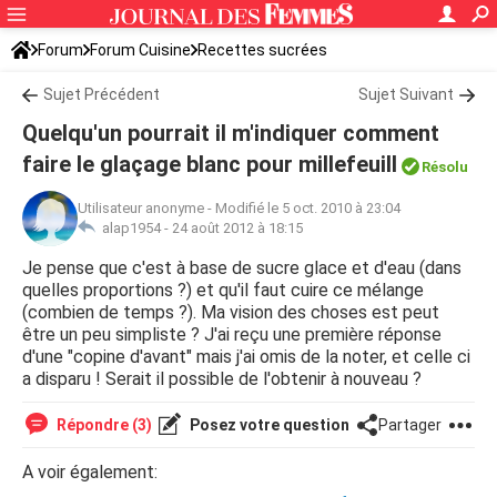
Forum
Forum Cuisine
Recettes sucrées
Sujet Précédent
Sujet Suivant
Quelqu'un pourrait il m'indiquer comment
faire le glaçage blanc pour millefeuill
Résolu
Utilisateur anonyme
-
Modifié le 5 oct. 2010 à 23:04
alap1954 -
24 août 2012 à 18:15
Je pense que c'est à base de sucre glace et d'eau (dans
quelles proportions ?) et qu'il faut cuire ce mélange
(combien de temps ?). Ma vision des choses est peut
être un peu simpliste ? J'ai reçu une première réponse
d'une "copine d'avant" mais j'ai omis de la noter, et celle ci
a disparu ! Serait il possible de l'obtenir à nouveau ?
Répondre (3)
Posez votre question
Partager
A voir également: