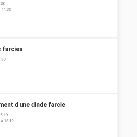
1:30
à 11:30
 farcies
0:30
ent d'une dinde farcie
15:19
 à 15:19