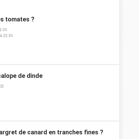
es tomates ?
2:33
 à 22:33
alope de dinde
:02
gret de canard en tranches fines ?