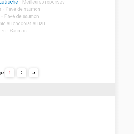
autruche
- Meilleures réponses
s - Pavé de saumon
 - Pavé de saumon
ie au chocolat au lait
tes - Saumon
1
2