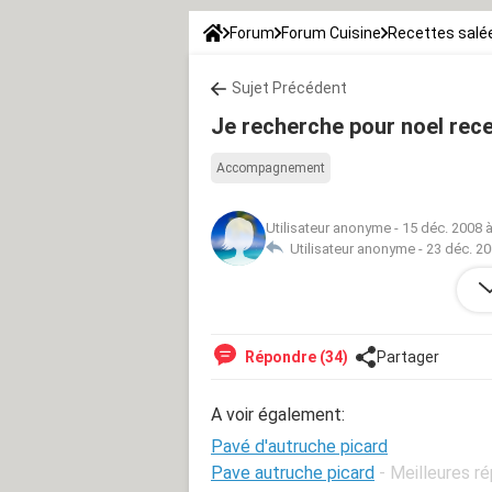
Forum
Forum Cuisine
Recettes salé
Sujet Précédent
Je recherche pour noel rece
Accompagnement
Utilisateur anonyme
-
15 déc. 2008 à
Utilisateur anonyme -
23 déc. 20
je recherche pour noel recette de p
Répondre (34)
Partager
A voir également:
Pavé d'autruche picard
Pave autruche picard
- Meilleures r