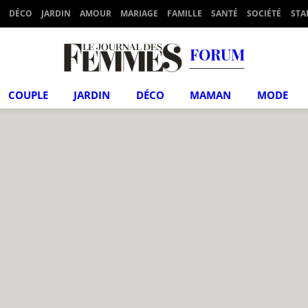
DÉCO
JARDIN
AMOUR
MARIAGE
FAMILLE
SANTÉ
SOCIÉTÉ
STA
FORUM
COUPLE
JARDIN
DÉCO
MAMAN
MODE