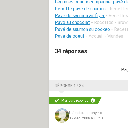
Légumes pour accompagner pavé d'
Recette pavé de saumon
- Recette
Pavé de saumon air fryer
- Recettes
Pavé au chocolat
- Recettes - Brown
Pavé de saumon au cookeo
- Recet
Pave de boeuf
- Accueil - Viandes
34 réponses
RÉPONSE 1 / 34
Meilleure réponse
Utilisateur anonyme
17 déc. 2008 à 21:40