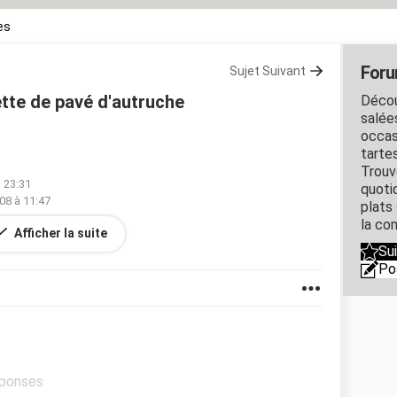
es
Foru
Sujet Suivant
tte de pavé d'autruche
Décou
salée
occasi
tarte
Trouve
 23:31
quoti
08 à 11:47
plats
la co
Afficher la suite
avé d'autruche
Su
Po
éponses