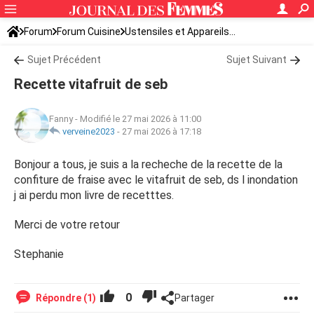
Forum
Forum Cuisine
Ustensiles et Appareils...
Sujet Précédent
Sujet Suivant
Recette vitafruit de seb
Fanny
-
Modifié le 27 mai 2026 à 11:00
verveine2023
-
27 mai 2026 à 17:18
Bonjour a tous, je suis a la recheche de la recette de la
confiture de fraise avec le vitafruit de seb, ds l inondation
j ai perdu mon livre de recetttes.
Merci de votre retour
Stephanie
0
Répondre (1)
Partager