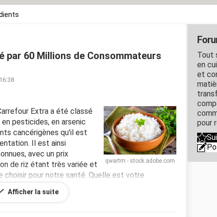
édients
Forum
gié par 60 Millions de Consommateurs
Tout s
en cui
et con
 16:38
matiè
trans
compa
Carrefour Extra a été classé
comme
 en pesticides, en arsenic
pour 
ents cancérigènes qu'il est
Su
ntation. Il est ainsi
Po
onnues, avec un prix
qwartm - stock.adobe.com
n de riz étant très variée et
le choisir pour notre santé. Quelle est votre
vez-vous déjà essayé celui recommandé ?
Afficher la suite