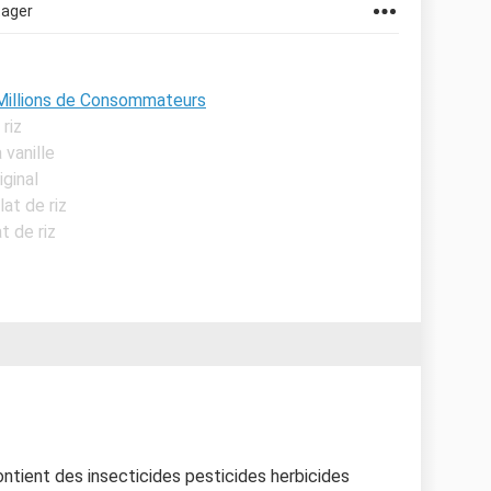
tager
0 Millions de Consommateurs
riz
 vanille
iginal
at de riz
t de riz
 contient des insecticides pesticides herbicides