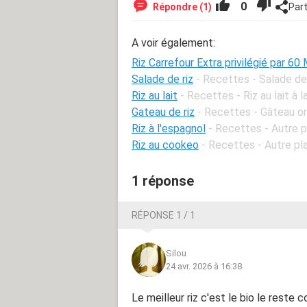
0
Répondre (1)
Par
A voir également:
Riz Carrefour Extra privilégié par 6
Salade de riz
- Recettes - Salade de 
Riz au lait
- Recettes - Riz au lait à la
Gateau de riz
- Recettes - Gâteau or
Riz à l'espagnol
- Recettes - Autre pl
Riz au cookeo
- Recettes - Autre pla
1 réponse
RÉPONSE 1 / 1
Silou
24 avr. 2026 à 16:38
Le meilleur riz c'est le bio le reste