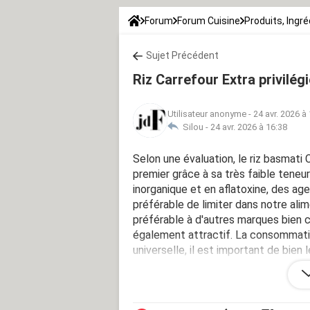
Forum
Forum Cuisine
Produits, Ingr
Sujet Précédent
Riz Carrefour Extra privilé
Utilisateur anonyme
-
24 avr. 2026 à
Silou -
24 avr. 2026 à 16:38
Selon une évaluation, le riz basmati 
premier grâce à sa très faible teneur
inorganique et en aflatoxine, des ag
préférable de limiter dans notre alime
préférable à d'autres marques bien c
également attractif. La consommatio
universelle, il est important de bien 
expérience avec le choix du riz ? A
Source