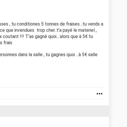
asses , tu conditiones 5 tonnes de fraises ..tu vends a
rce que invendues trop cher..t’a payé le materiel ,
rix coutant !!! T’as gagné quoi....alors que à 5€ tu
s frais
sonnes dans la salle , tu gagnes quoi ...à 5€ salle