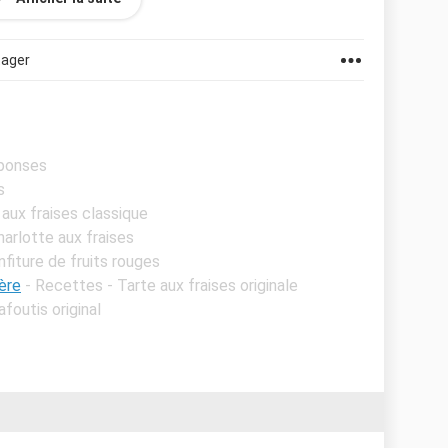
tager
éponses
s
 aux fraises classique
harlotte aux fraises
fiture de fruits rouges
ère
- Recettes - Tarte aux fraises originale
foutis original