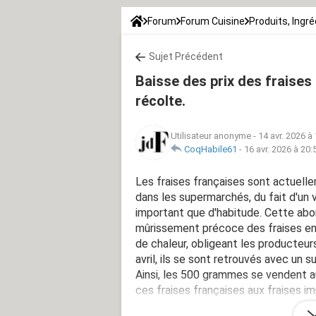
Forum
Forum Cuisine
Produits, Ingr
Sujet Précédent
Baisse des prix des fraises
récolte.
Utilisateur anonyme
-
14 avr. 2026 à
CoqHabile61
-
16 avr. 2026 à 20:
Les fraises françaises sont actuelle
dans les supermarchés, du fait d'un 
important que d'habitude. Cette abo
mûrissement précoce des fraises ent
de chaleur, obligeant les producteur
avril, ils se sont retrouvés avec un s
Ainsi, les 500 grammes se vendent a
ces fraises françaises aux fraises 
des prix ? Qu’en pensez-vous ?