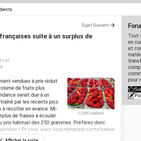
édients
Forum
Sujet Suivant
 françaises suite à un surplus de
Tout s
en cui
et con
matiè
trans
 11:07
53
compa
comme
pour 
ment vendues à prix réduit
volume de fruits plus
Su
ndance serait due à un
Po
raîné par les récents pics
s à récolter en avance. Mi-
123RF/alebesh
urplus de fraises à écouler.
u prix habituel des 250 grammes. Préférez donc
importées ! Et vous, avez-vous remarqué cette baisse
Afficher la suite