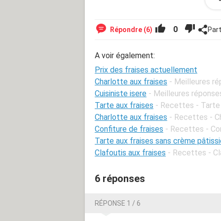
Source
0
Répondre (6)
Par
A voir également:
Prix des fraises actuellement
Charlotte aux fraises
- Meilleures r
Cuisiniste isere
- Meilleures réponse
Tarte aux fraises
- Recettes - Tarte
Charlotte aux fraises
- Recettes - C
Confiture de fraises
- Recettes - Con
Tarte aux fraises sans crème pâtissi
Clafoutis aux fraises
- Recettes - Cla
6 réponses
RÉPONSE 1 / 6