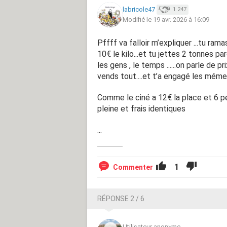
labricole47
1 247
Modifié le 19 avr. 2026 à 16:09
Pffff va falloir m’expliquer ...tu ram
10€ le kilo...et tu jettes 2 tonnes pa
les gens , le temps ......on parle de p
vends tout....et t’a engagé les méme
Comme le ciné a 12€ la place et 6 per
pleine et frais identiques
...
1
Commenter
RÉPONSE 2 / 6
Utilisateur anonyme