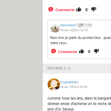
0
Commenter
labricole47
1 247
16 avr. 2026 à 14:10
Non moi je parle du producteur , quan
sans reçu ..
0
Commenter
RÉPONSE 6 / 6
CoqHabile61
16 avr. 2026 à 20:53
comme tous les ans, dans la barquet
donner envie d'acheter et le reste de
prix d'or. bisous