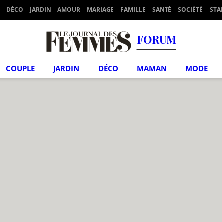
DÉCO
JARDIN
AMOUR
MARIAGE
FAMILLE
SANTÉ
SOCIÉTÉ
STA
FORUM
COUPLE
JARDIN
DÉCO
MAMAN
MODE