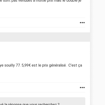
ne sont pas vendues à moitié prix mais le double je
 souilly 77. 5,99€ est le prix généralisé. C’est ça
vé la réponse que vous recherchez ?