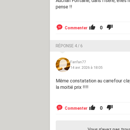
Auchan Fontaine, dans l'Isère, elles 
pense !!
0
Commenter
RÉPONSE 4 / 6
Fanfan77
14 avr. 2026 à 18:05
Même constatation au carrefour claye
la moitié prix !!!!
0
Commenter
Vous n’avez pas trou