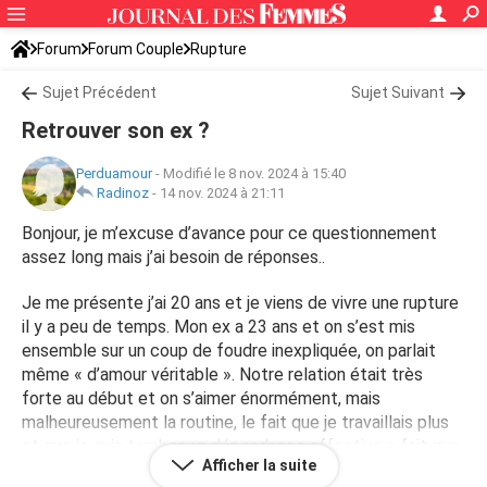
Forum
Forum Couple
Rupture
Sujet Précédent
Sujet Suivant
Retrouver son ex ?
Perduamour
-
Modifié le 8 nov. 2024 à 15:40
Radinoz
-
14 nov. 2024 à 21:11
Bonjour, je m’excuse d’avance pour ce questionnement
assez long mais j’ai besoin de réponses..
Je me présente j’ai 20 ans et je viens de vivre une rupture
il y a peu de temps. Mon ex a 23 ans et on s’est mis
ensemble sur un coup de foudre inexpliquée, on parlait
même « d’amour véritable ». Notre relation était très
forte au début et on s’aimer énormément, mais
malheureusement la routine, le fait que je travaillais plus
et que je suis tomber en dépendance affective a fait que
Afficher la suite
la flamme est partis. On est une relation courte puisque