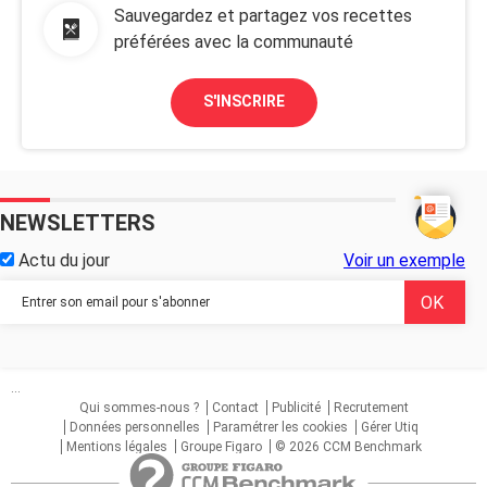
de doute, c’est lui et personne d’autre.
Sauvegardez et partagez vos recettes
préférées avec la communauté
enfin voilà je me pose énormément de questions et je ne
sais pas dans quel position me mettre. Est ce que
j’abandonne et le laisse avec cette nouvelle fille ou est
S'INSCRIRE
ce que justement j’abandonne pas et essaye de parler
avec lui et re crée la complicité qu’il y avait au début
entre nous malgré le fait qu’il créer quelque chose avec
cette fille ?
NEWSLETTERS
merci en tout cas si vous avez lu jusque là et si vous me
Actu du jour
Voir un exemple
répondez ????
...
Qui sommes-nous ?
Contact
Publicité
Recrutement
Données personnelles
Paramétrer les cookies
Gérer Utiq
Mentions légales
Groupe Figaro
© 2026 CCM Benchmark