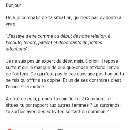
Bonjour,
limite à froid. Elle a souvent mal, n'aime pas tester des
positions.
Déjà, je compatis de ta situation, qui n'est pas évidente à
vivre.
J'ai essayé de lui en parler à plusieurs reprises mais je me
heurte à un mur je ne sais vraiment plus quoi faire, je n'ai
"
J'essaye d'etre comme au début de notre relation, à
pas pas envie de la quitter, encore moins de la tromper
l'écoute, tendre, patient et débordants de petites
mais j'arrive à un stade ou je me demande si ça serve à
attentions
"
quelque chose que je sois patient, je doute à tous les
niveaux.
Je ne suis pas un expert du désir, mais, à priori, il repose
surtout sur le manque de quelque-chose et donc l'envie
Je me dis qu'en venant ici, des femmes ou des hommes
de l'obtenir. Ce qui n'est pas le cas dans une position où tu
qui ont connu une situation similaire pourront peut-etre
ne fais qu'offrir à ta copine. Et un de ses contraires c'est
me livrer des temoignages qui m'aideront à y voir plus
l'ennui et la routine.
claire?
A côté de cela, prends-tu soin de toi ? Comment te
Merci d'avance,
situes-tu par rapport aux autres femmes ? La surprends-
tu aprfois avec des activités sortant du commun ?