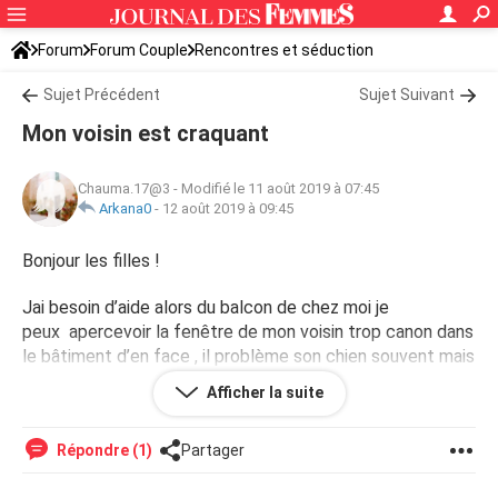
Forum
Forum Couple
Rencontres et séduction
Sujet Précédent
Sujet Suivant
Mon voisin est craquant
Chauma.17@3
-
Modifié le 11 août 2019 à 07:45
Arkana0
-
12 août 2019 à 09:45
Bonjour les filles !
Jai besoin d’aide alors du balcon de chez moi je
peux apercevoir la fenêtre de mon voisin trop canon dans
le bâtiment d’en face , il problème son chien souvent mais
je sais aps du tout comment l’aborder...
Afficher la suite
Répondre (1)
Partager