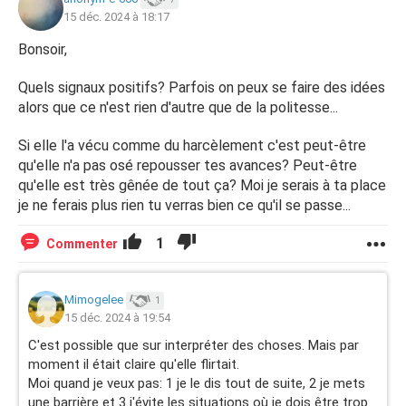
couler et jamais en parler. Elle n'a pas mis de barrière. Rien
15 déc. 2024 à 18:17
du tout.
Bonsoir,
Au contraire elle vient dans mon bureau, se rapproche de
Quels signaux positifs? Parfois on peux se faire des idées
moi. Me parle au téléphone avec une voix sensuelle. A
alors que ce n'est rien d'autre que de la politesse...
commencé à mieux s'habiller se maquiller etc et fait tout
pour que je la vois belle etc... ma parler de sa vie privée,
Si elle l'a vécu comme du harcèlement c'est peut-être
de ses enfants. Elle a posé des questions sur ma vie, mes
qu'elle n'a pas osé repousser tes avances? Peut-être
enfants bref nous avons beaucoup échangés. Elle a
qu'elle est très gênée de tout ça? Moi je serais à ta place
compris que j'étais seule etc.
je ne ferais plus rien tu verras bien ce qu'il se passe...
Puis 10 mois plus tard, après plusieurs sms et lettre
1
Commenter
d'amour envoyé chez elle plus cadeaux etc...
elle me dit cette semaine que ce pas réciproque et qu'il
Mimogelee
1
faut que j'arrête. Je suis dévaster car entre temps mes
15 déc. 2024 à 19:54
sentiments pour elle se sont ancrés.
C'est possible que sur interpréter des choses. Mais par
moment il était claire qu'elle flirtait.
Le pire ce qu'elle me dit qu'elle l'a vécu comme du
Moi quand je veux pas: 1 je le dis tout de suite, 2 je mets
harcèlement.
une barrière et 3 j'évite les situations où je dois être trop