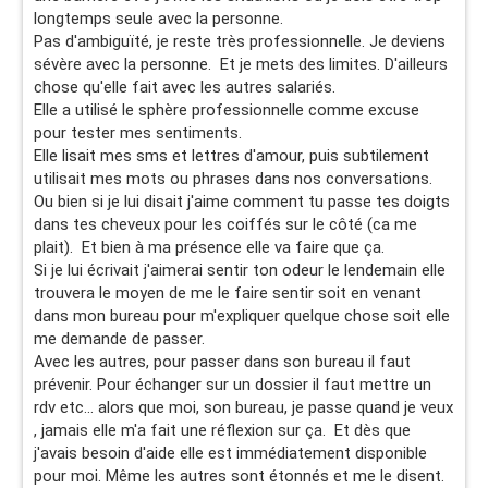
longtemps seule avec la personne.
Je suis dévastée. Aidez moi.
Pas d'ambiguïté, je reste très professionnelle. Je deviens
sévère avec la personne. Et je mets des limites. D'ailleurs
Dites moi svp que dois-je faire.
chose qu'elle fait avec les autres salariés.
Elle a utilisé le sphère professionnelle comme excuse
Dois-je démissionner ?
pour tester mes sentiments.
Elle lisait mes sms et lettres d'amour, puis subtilement
Dois-je remettre le sujet sur la table pour s'expliquer ?
utilisait mes mots ou phrases dans nos conversations.
Car quand elle m'a dit ça j'étais tellement sous le choc
Ou bien si je lui disait j'aime comment tu passe tes doigts
que je ne lui ai rien dit. J'étais juste sortie de son bureau
dans tes cheveux pour les coiffés sur le côté (ca me
en pleure.
plait). Et bien à ma présence elle va faire que ça.
Si je lui écrivait j'aimerai sentir ton odeur le lendemain elle
On se reverra demain et je suis inquiète de ce qui pourrai
trouvera le moyen de me le faire sentir soit en venant
arriver.
dans mon bureau pour m'expliquer quelque chose soit elle
me demande de passer.
Je me demande si elle me balance au rh pour harcèlement
Avec les autres, pour passer dans son bureau il faut
etc..
prévenir. Pour échanger sur un dossier il faut mettre un
rdv etc... alors que moi, son bureau, je passe quand je veux
Je ne veux pas perdre mon emploi.
, jamais elle m'a fait une réflexion sur ça. Et dès que
j'avais besoin d'aide elle est immédiatement disponible
Merci pour vos réponses.
pour moi. Même les autres sont étonnés et me le disent.