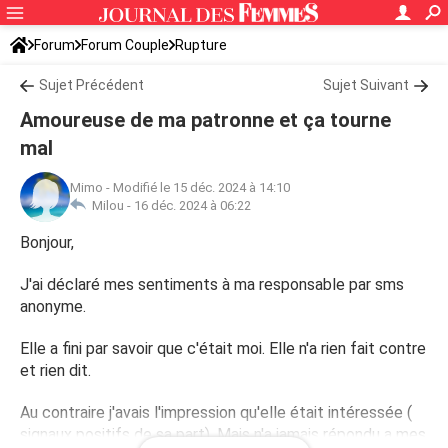
Forum
Forum Couple
Rupture
Sujet Précédent
Sujet Suivant
Amoureuse de ma patronne et ça tourne
mal
Mimo
-
Modifié le 15 déc. 2024 à 14:10
Milou -
16 déc. 2024 à 06:22
Bonjour,
J'ai déclaré mes sentiments à ma responsable par sms
anonyme.
Elle a fini par savoir que c'était moi. Elle n'a rien fait contre
et rien dit.
Au contraire j'avais l'impression qu'elle était intéressée (
signaux positifs de sa part). Mais n'a jamais répondu a mes