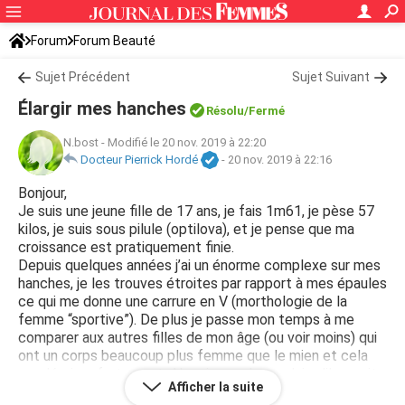
Forum
Forum Beauté
Sujet Précédent
Sujet Suivant
Élargir mes hanches
Résolu/Fermé
N.bost
-
Modifié le 20 nov. 2019 à 22:20
Docteur Pierrick Hordé
-
20 nov. 2019 à 22:16
Bonjour,
Je suis une jeune fille de 17 ans, je fais 1m61, je pèse 57
kilos, je suis sous pilule (optilova), et je pense que ma
croissance est pratiquement finie.
Depuis quelques années j’ai un énorme complexe sur mes
hanches, je les trouves étroites par rapport à mes épaules
ce qui me donne une carrure en V (morthologie de la
femme “sportive”). De plus je passe mon temps à me
comparer aux autres filles de mon âge (ou voir moins) qui
ont un corps beaucoup plus femme que le mien et cela
me déprime fortement. Alors je me demandais s’il y avait
Afficher la suite
un moyen d’élargir mes hanches sans passer par la