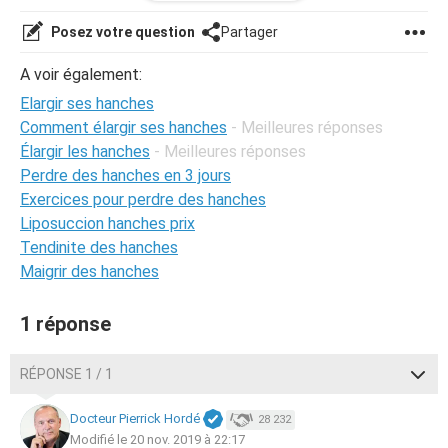
chirurgie? J’ai vu en cours que ce sont les hormones
(œstrogènes, progestérone) qui développent les
Posez votre question
Partager
caractères secondaires féminins. Alors ma deuxième
question serait est ce que c’est possible d’avoir recours à
A voir également:
un traitement hormonal ? Comme les hommes, par
Elargir ses hanches
exemple, qui sont en transition vers un corps de femme.
En somme je suis dans un profond mal-être vis à vis de
Comment élargir ses hanches
- Meilleures réponses
cela. Merci de votre attention et compréhension...
Élargir les hanches
- Meilleures réponses
Perdre des hanches en 3 jours
Exercices pour perdre des hanches
Liposuccion hanches prix
Tendinite des hanches
Maigrir des hanches
1 réponse
RÉPONSE 1 / 1
Docteur Pierrick Hordé
28 232
Modifié le 20 nov. 2019 à 22:17