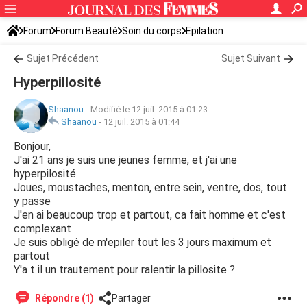
Forum
Forum Beauté
Soin du corps
Epilation
Sujet Précédent
Sujet Suivant
Hyperpillosité
Shaanou
-
Modifié le 12 juil. 2015 à 01:23
Shaanou
-
12 juil. 2015 à 01:44
Bonjour,
J'ai 21 ans je suis une jeunes femme, et j'ai une
hyperpilosité
Joues, moustaches, menton, entre sein, ventre, dos, tout
y passe
J'en ai beaucoup trop et partout, ca fait homme et c'est
complexant
Je suis obligé de m'epiler tout les 3 jours maximum et
partout
Y'a t il un trautement pour ralentir la pillosite ?
Répondre (1)
Partager