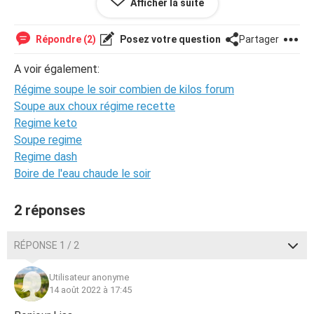
Afficher la suite
de mes méthodes pour maigrir c’est j’aimerais que vous
m’aidiez car j’ai toujours eu des problèmes avec la
nourriture c’était impossible pour moi de réussir à perdre
Répondre (2)
Posez votre question
Partager
plus de 15 kilos et je ne pourrais pas revivre mes moment
de surpoids
A voir également:
Régime soupe le soir combien de kilos forum
Soupe aux choux régime recette
Regime keto
Soupe regime
Regime dash
Boire de l'eau chaude le soir
2 réponses
RÉPONSE 1 / 2
Utilisateur anonyme
14 août 2022 à 17:45