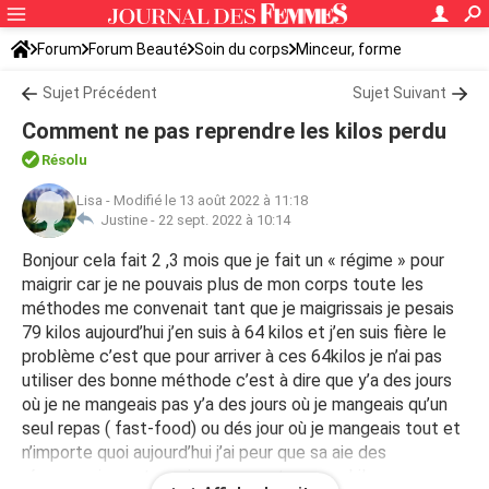
Forum
Forum Beauté
Soin du corps
Minceur, forme
Sujet Précédent
Sujet Suivant
Comment ne pas reprendre les kilos perdu
Résolu
Lisa
-
Modifié le 13 août 2022 à 11:18
Justine -
22 sept. 2022 à 10:14
Bonjour cela fait 2 ,3 mois que je fait un « régime » pour
maigrir car je ne pouvais plus de mon corps toute les
méthodes me convenait tant que je maigrissais je pesais
79 kilos aujourd’hui j’en suis à 64 kilos et j’en suis fière le
problème c’est que pour arriver à ces 64kilos je n’ai pas
utiliser des bonne méthode c’est à dire que y’a des jours
où je ne mangeais pas y’a des jours où je mangeais qu’un
seul repas ( fast-food) ou dés jour où je mangeais tout et
n’importe quoi aujourd’hui j’ai peur que sa aie des
répercussions et que je reprenne tous ces kilos a cause