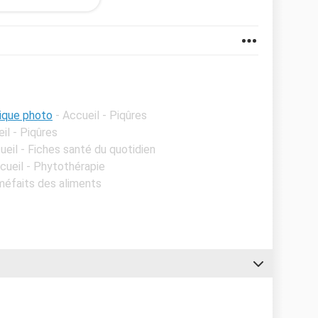
un autre parfum !
tique photo
- Accueil - Piqûres
il - Piqûres
ueil - Fiches santé du quotidien
cueil - Phytothérapie
 méfaits des aliments