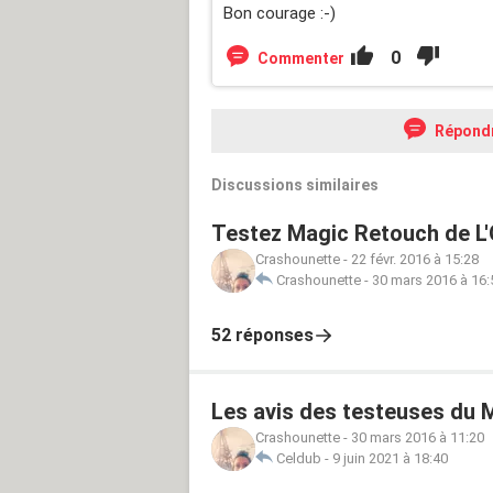
Bon courage :-)
0
Commenter
Répond
Discussions similaires
Testez Magic Retouch de L'O
Crashounette
-
22 févr. 2016 à 15:28
Crashounette
-
30 mars 2016 à 16:
52 réponses
Les avis des testeuses du M
Crashounette
-
30 mars 2016 à 11:20
Celdub
-
9 juin 2021 à 18:40