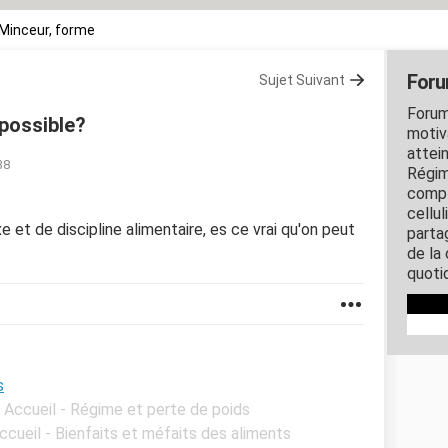
Minceur, forme
Foru
Sujet Suivant
Forum
 possible?
motiv
attei
38
Régime
compl
cellu
 et de discipline alimentaire, es ce vrai qu'on peut
parta
de la
quotid
s
- Accueil - Régime et perte de poids
ccueil - Bienfaits et méfaits des aliments