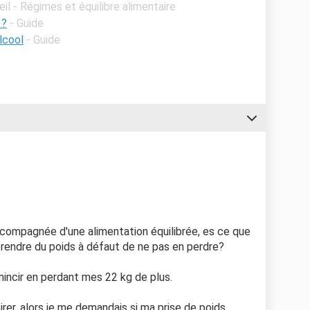
eil - Régimes et équilibre alimentaire
 ?
- Guide
lcool
- Guide
compagnée d'une alimentation équilibrée, es ce que
rendre du poids à défaut de ne pas en perdre?
 mincir en perdant mes 22 kg de plus.
irer, alors je me demandais si ma prise de poids