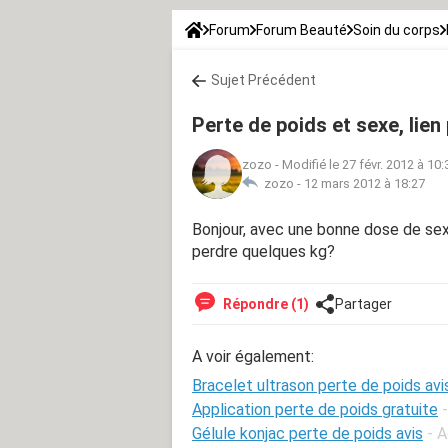
Forum
Forum Beauté
Soin du corps
Sujet Précédent
Perte de poids et sexe, lien
zozo
-
Modifié le 27 févr. 2012 à 10:
zozo -
12 mars 2012 à 18:27
Bonjour, avec une bonne dose de sexe
perdre quelques kg?
Répondre (1)
Partager
A voir également:
Bracelet ultrason perte de poids avi
Application perte de poids gratuite
Gélule konjac perte de poids avis
- A