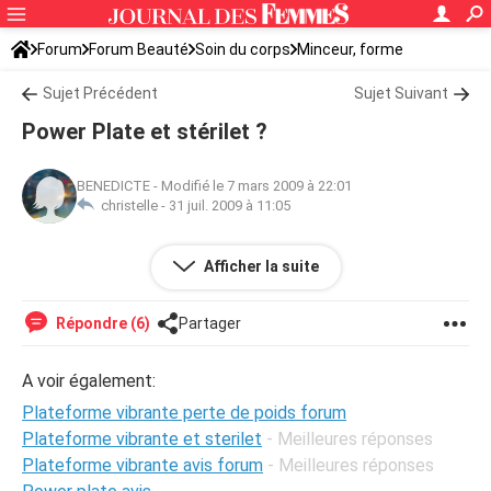
Forum
Forum Beauté
Soin du corps
Minceur, forme
Sujet Précédent
Sujet Suivant
Power Plate et stérilet ?
BENEDICTE
-
Modifié le 7 mars 2009 à 22:01
christelle -
31 juil. 2009 à 11:05
Peut-on faire de la Power Plate avec un stérilet ? Pas
Afficher la suite
trop dangereux ? Merci pour vos réponses.
Répondre (6)
Partager
A voir également:
Plateforme vibrante perte de poids forum
Plateforme vibrante et sterilet
- Meilleures réponses
Plateforme vibrante avis forum
- Meilleures réponses