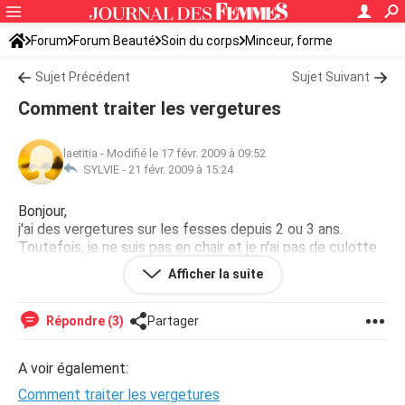
Forum
Forum Beauté
Soin du corps
Minceur, forme
Sujet Précédent
Sujet Suivant
Comment traiter les vergetures
laetitia
-
Modifié le 17 févr. 2009 à 09:52
SYLVIE -
21 févr. 2009 à 15:24
Bonjour,
j'ai des vergetures sur les fesses depuis 2 ou 3 ans.
Toutefois, je ne suis pas en chair et je n'ai pas de culotte
de cheval. Est-ce qu'il y a la possibilité pour moi de les
Afficher la suite
faire partir ? Merci.
Répondre (3)
Partager
A voir également:
Comment traiter les vergetures