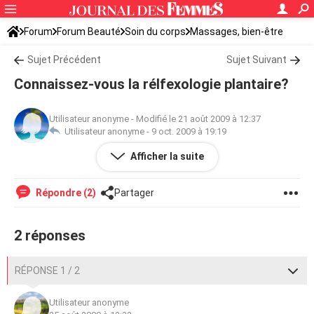
Forum
Forum Beauté
Soin du corps
Massages, bien-être
Sujet Précédent
Sujet Suivant
Connaissez-vous la rélfexologie plantaire?
Utilisateur anonyme
-
Modifié le 21 août 2009 à 12:37
Utilisateur anonyme -
9 oct. 2009 à 19:19
Afficher la suite
Connaissez-vous la rélfexologie plantaire?
Répondre (2)
Partager
2 réponses
RÉPONSE 1 / 2
Utilisateur anonyme