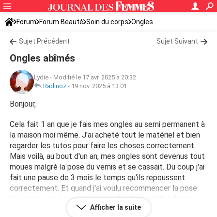
Forum
Forum Beauté
Soin du corps
Ongles
Sujet Précédent
Sujet Suivant
Ongles abîmés
Lydie
-
Modifié le 17 avr. 2025 à 20:32
Radinoz
-
19 nov. 2025 à 13:01
Bonjour,
Cela fait 1 an que je fais mes ongles au semi permanent à
la maison moi même. J'ai acheté tout le matériel et bien
regarder les tutos pour faire les choses correctement.
Mais voilà, au bout d'un an, mes ongles sont devenus tout
moues malgré la pose du vernis et se cassait. Du coup j'ai
fait une pause de 3 mois le temps qu'ils repoussent
correctement. Et quand j'ai voulu recommencer la pose
de vernis cela à recommencer. J'ai donc arrêter de les
Afficher la suite
faire. Savez vous d'où ça peut venir ? La marque du vernis