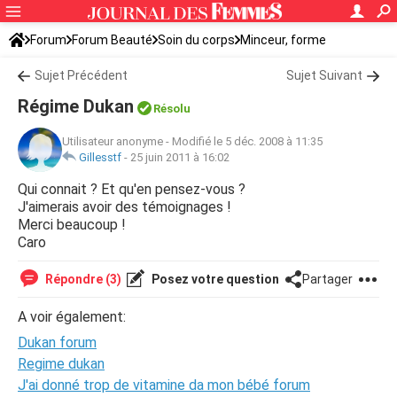
Forum
Forum Beauté
Soin du corps
Minceur, forme
Sujet Précédent
Sujet Suivant
Régime Dukan
Résolu
Utilisateur anonyme
-
Modifié le 5 déc. 2008 à 11:35
Gillesstf
-
25 juin 2011 à 16:02
Qui connait ? Et qu'en pensez-vous ?
J'aimerais avoir des témoignages !
Merci beaucoup !
Caro
Répondre (3)
Posez votre question
Partager
A voir également:
Dukan forum
Regime dukan
J'ai donné trop de vitamine da mon bébé forum