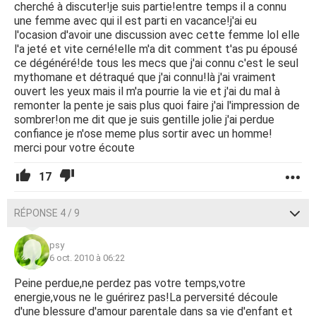
cherché à discuter!je suis partie!entre temps il a connu
une femme avec qui il est parti en vacance!j'ai eu
l'ocasion d'avoir une discussion avec cette femme lol elle
l'a jeté et vite cerné!elle m'a dit comment t'as pu épousé
ce dégénéré!de tous les mecs que j'ai connu c'est le seul
mythomane et détraqué que j'ai connu!là j'ai vraiment
ouvert les yeux mais il m'a pourrie la vie et j'ai du mal à
remonter la pente je sais plus quoi faire j'ai l'impression de
sombrer!on me dit que je suis gentille jolie j'ai perdue
confiance je n'ose meme plus sortir avec un homme!
merci pour votre écoute
17
RÉPONSE 4 / 9
psy
6 oct. 2010 à 06:22
Peine perdue,ne perdez pas votre temps,votre
energie,vous ne le guérirez pas!La perversité découle
d'une blessure d'amour parentale dans sa vie d'enfant et