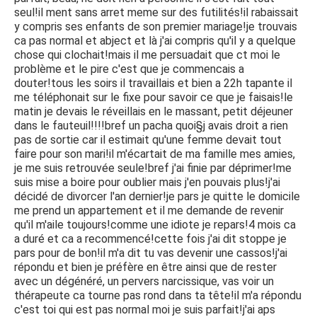
seul!il ment sans arret meme sur des futilités!il rabaissait
y compris ses enfants de son premier mariage!je trouvais
ca pas normal et abject et là j'ai compris qu'il y a quelque
chose qui clochait!mais il me persuadait que ct moi le
problème et le pire c'est que je commencais a
douter!tous les soirs il travaillais et bien a 22h tapante il
me téléphonait sur le fixe pour savoir ce que je faisais!le
matin je devais le réveillais en le massant, petit déjeuner
dans le fauteuil!!!!bref un pacha quoi§j avais droit a rien
pas de sortie car il estimait qu'une femme devait tout
faire pour son mari!il m'écartait de ma famille mes amies,
je me suis retrouvée seule!bref j'ai finie par déprimer!me
suis mise a boire pour oublier mais j'en pouvais plus!j'ai
décidé de divorcer l'an dernier!je pars je quitte le domicile
me prend un appartement et il me demande de revenir
qu'il m'aile toujours!comme une idiote je repars!4 mois ca
a duré et ca a recommencé!cette fois j'ai dit stoppe je
pars pour de bon!il m'a dit tu vas devenir une cassos!j'ai
répondu et bien je préfère en être ainsi que de rester
avec un dégénéré, un pervers narcissique, vas voir un
thérapeute ca tourne pas rond dans ta tête!il m'a répondu
c'est toi qui est pas normal moi je suis parfait!j'ai aps