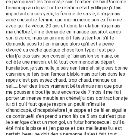
en parcourant les forums!je suis tombée de haut!comme
beaucoup au départ notre relation était ydillique j'etais
importante a ses yeux, la femme de sa vie, il n'a jamais
aimé une autre femme que moi ni même son ex femme
avec qui il a vécue 20 ans et donc la relation n'a jamais
marché!bref, il me demande en mariage aussitot après
son divorce, mais un ami me dit fais attention s'il te
demande aussitot en mariage alors qu'il est a peine
divorcé ca cache quelque chose!ton type il est pas
clair!j'ai pas suivi son conseil je 'laimais!on se marie, on
achète une maison, et là tout commence!au départ
humiliation, je suis nulle je sais rien faire!ah si!je suis bonne
cuisinière je fais bien l'amour blabla mais parfois dans les
repas c'est pas assez chaud, trop chaud, manque de
sel...... bref des trucs vraiment bêtes!mais rien que pour
me pousser à bout!je suis enceinte de 7 mois il me fait
porter un imense meuble en chêne!j'ai des contractions je
lui dit qu'il faut que je respire un peu!il m'insulte
d'handicapé, d'incapable!bref je zappe et de fil en aiguille
ca continue!il s'en prend a mon fils de 5 ans qui n'est pas
le sien!que c'est un mon gol, un futur homosexuel, qu'il a
été fini a la pisse et j'en passe et des meilleures!lui est
parfait, beau, ne doit rien a personne il s'est fait tout