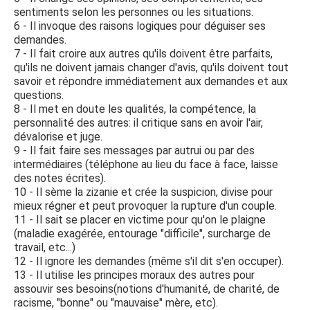
sentiments selon les personnes ou les situations.
6 - Il invoque des raisons logiques pour déguiser ses
demandes.
7 - Il fait croire aux autres qu'ils doivent être parfaits,
qu'ils ne doivent jamais changer d'avis, qu'ils doivent tout
savoir et répondre immédiatement aux demandes et aux
questions.
8 - Il met en doute les qualités, la compétence, la
personnalité des autres: il critique sans en avoir l'air,
dévalorise et juge.
9 - Il fait faire ses messages par autrui ou par des
intermédiaires (téléphone au lieu du face à face, laisse
des notes écrites).
10 - Il sème la zizanie et crée la suspicion, divise pour
mieux régner et peut provoquer la rupture d'un couple.
11 - Il sait se placer en victime pour qu'on le plaigne
(maladie exagérée, entourage "difficile", surcharge de
travail, etc...)
12 - Il ignore les demandes (même s'il dit s'en occuper).
13 - Il utilise les principes moraux des autres pour
assouvir ses besoins(notions d'humanité, de charité, de
racisme, "bonne" ou "mauvaise" mère, etc).