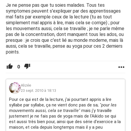
que les autres passaient au second voir troisieme ou
Je ne pense pas que tu soies malades. Tous tes
quatrieme exercice, moi j'était au début du premier
symptomes peuvent s'expliquer par des apprentissages
-J'ai eu des difficultés pour aprendre a écrire, maintenant
mal faits par exemple ceux de la lecture (tu as tout
encore, lorsqu'un prof dicte une phrase je me concentre
simplement mal appris à lire, mais cela se corrige) ; pour
sur l'ecriture de la phrases et suis incapables de
les mouvements aussi, cela se travaille ; je ne parle même
comprendre le sens de celle-ci tous en l'ecrivant.
pas de la concentration, dont manquent tous les ados, ou
De plus, j'ecrit bien lorsque je m'aplique, mais des que je
presque : je crois que c'est lié au monde moderne, mais là
dois faire plutôt "vite" (vite pour moi, mais pas pour les
aussi, cela se travaille, pense au yoga pour ces 2 derniers
autres apparement) j'ecrits très très mal, le mouvement
points.
n'est pas "imprimer" dans ma main
-j'ai des troubles du regard (sans troubles de visions) je ne
0
suis pas observatrice et je ne trouve parfois pas quelque
chose pourtant sous mon nez
-Je du mal a reproduire un geste fait par un autre sans me
Alizée
regarder dans un miroir
23 sept. 2010 à 18:13
-Je ne sais ni siffler, ni faire de bulle avec un chewing-gum
-Dans les test de QI j'ai toujours eu de très bon resultats
Pour ce qui est de la lecture, j'ai pourtant appris a lire
(Je parle cependant des test de QI d'internet, je n'ai
syllabe par syllabe, ça ne vient donc pas de sa;
"pour les
jamais été chez un spécialiste) souvent entre 125 et 135
mouvements aussi, cela se travaille"
mais j'y travaille
justement je ne fais pas de yoga mais de l'Aikïdo se qui
est aussi très bien pour, ainsi que des série d'exercice a la
Cependant il y a certain troubles des dyspraxique que je
maison, et cela depuis longtemps mais il y a peu
n'est pas comme: