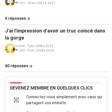
DCI
-
18 avr. 2021 à 18:27
6 réponses
J'ai l'impression d'avoir un truc coincé dans
la gorge
michel
-
7 juin 2008 à 22:37
DCI
-
5 oct. 2018 à 20:26
60 réponses
DEVENEZ MEMBRE EN QUELQUES CLICS
Connectez-vous simplement avec ceux qui
partagent vos intérêts