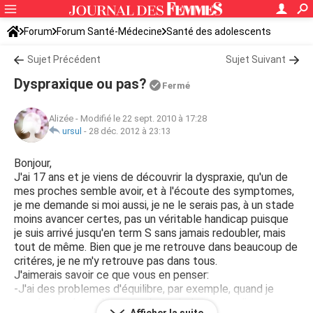
Forum
Forum Santé-Médecine
Santé des adolescents
Sujet Précédent
Sujet Suivant
Dyspraxique ou pas?
Fermé
Alizée
-
Modifié le 22 sept. 2010 à 17:28
ursul
-
28 déc. 2012 à 23:13
Bonjour,
J'ai 17 ans et je viens de découvrir la dyspraxie, qu'un de
mes proches semble avoir, et à l'écoute des symptomes,
je me demande si moi aussi, je ne le serais pas, à un stade
moins avancer certes, pas un véritable handicap puisque
je suis arrivé jusqu'en term S sans jamais redoubler, mais
tout de même. Bien que je me retrouve dans beaucoup de
critéres, je ne m'y retrouve pas dans tous.
J'aimerais savoir ce que vous en penser:
-J'ai des problemes d'équilibre, par exemple, quand je
marche, seul mon bras gauche se balance, tandis que