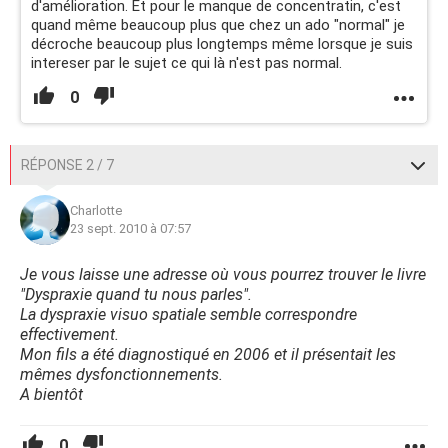
d'amélioration. Et pour le manque de concentratin, c'est
-Les assemblages légo, playmobil ou autre jeux de
quand même beaucoup plus que chez un ado "normal" je
constructions, que au contraire j'adore
décroche beaucoup plus longtemps même lorsque je suis
-Je n'ai jamais été une enfant "belle parleuse" ou eu des
intereser par le sujet ce qui là n'est pas normal.
conversation avec les grands (mais ce serait peu etre le
cas si je n'étais pas timide, aller savoir, car les
0
"conversation des grands" m'interesait souvent)
-Je n'ai pas non plus une grande culture générale (mais la
aussi c'est peu etre du à ma timidité, quand quelque
RÉPONSE 2 / 7
chose m'interesait je n'osait pas poser de question de
peur d'embeter)
Charlotte
Voila, je ne vois pas trop quoi rajouter sur le coup, si vous
23 sept. 2010 à 07:57
avez des questions sur d'autre troubles que j'aurais oublier
de mentioner, dites le moi.
Je vous laisse une adresse où vous pourrez trouver le livre
Pensez vous donc que je puisse etre dyspraxique?
"Dyspraxie quand tu nous parles".
Merci si vous lu jusqu'au bout, et merci d'avance pour vos
La dyspraxie visuo spatiale semble correspondre
reponses.
effectivement.
Mon fils a été diagnostiqué en 2006 et il présentait les
PS: Je ne savais pas ou poster le sujet, du coup je l'ai fait
mêmes dysfonctionnements.
ici, mais s'il n'y a pas vraiment de rapport, désolée, dites
A bientôt
moi si vous voyer ou déplacer le sujet
0