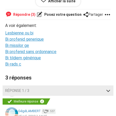
Afficher la suite
Je ne sais pas comment lui dire , vu que je lui ai demander
conseille et je lui ai dis que je doutais de mon orientation.
Elle m'a alors donner quelques conseils.
Répondre (3)
Posez votre question
Partager
Comment savoir si je suis lesbienne ou bi ?
Comment savoir si je suis vraiment amoureuse de mon
A voir également:
amie ?
Lesbienne ou bi
Aidez moi :/
Bi profenid generique
Bi missilor ge
Bi profenid sans ordonnance
Bi tildiem générique
Bi-rads c
3 réponses
RÉPONSE 1 / 3
Meilleure réponse
GégéLAMBERT
537