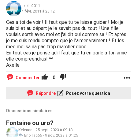
axelle2011
4 févr. 2011 à 23:12
Ces a toi de voir ! Il faut que tu te laisse guider ! Moi je
suis bi et au départ je le savait pas du tout ! Une fille
voulais sortir avec moi et j'ai dit oui comme sa ! Et après
je me suis rendu compte que je l'aimer vraiment ! Et les
mec moi sa na pas trop marcher donc...
En tout cas je pense qu'il faut que tu en parle a ton amie
elle compreendras! ^^
Axelle
0
Commenter
Répondre
Posez votre question
Discussions similaires
Fontaine ou uro?
Keleana
-
25 sept. 2023 à 09:18
ErioTac66
-
9 nov. 2023 à 01:25