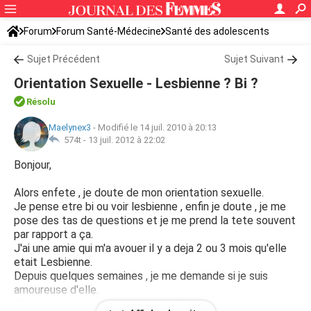
Forum
Forum Santé-Médecine
Santé des adolescents
Sujet Précédent
Sujet Suivant
Orientation Sexuelle - Lesbienne ? Bi ?
Résolu
Maelynex3
-
Modifié le 14 juil. 2010 à 20:13
574t -
13 juil. 2012 à 22:02
Bonjour,
Alors enfete , je doute de mon orientation sexuelle.
Je pense etre bi ou voir lesbienne , enfin je doute , je me
pose des tas de questions et je me prend la tete souvent
par rapport a ça.
J'ai une amie qui m'a avouer il y a deja 2 ou 3 mois qu'elle
etait Lesbienne.
Depuis quelques semaines , je me demande si je suis
amoureuse d'elle.
J'ai de l'attirance c'est sur , mais j'en suis pas sur.