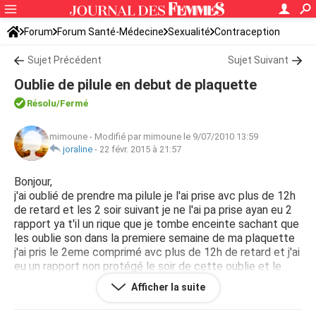
Forum
Forum Santé-Médecine
Sexualité
Contraception
Sujet Précédent
Sujet Suivant
Oublie de pilule en debut de plaquette
Résolu
/Fermé
mimoune
-
Modifié par mimoune le 9/07/2010 13:59
joraline
-
22 févr. 2015 à 21:57
Bonjour,
j'ai oublié de prendre ma pilule je l'ai prise avc plus de 12h
de retard et les 2 soir suivant je ne l'ai pa prise ayan eu 2
rapport ya t'il un rique que je tombe enceinte sachant que
les oublie son dans la premiere semaine de ma plaquette
j'ai pris le 2eme comprimé avc plus de 12h de retard et j'ai
eu un rapport non protégé le soir de cette oublie et le
3eme et 4eme comprimé je ne l'ai ai pa pris et j'ai eu un
Afficher la suite
rapport au 4eme comprimé oublié.merci de vos reponses