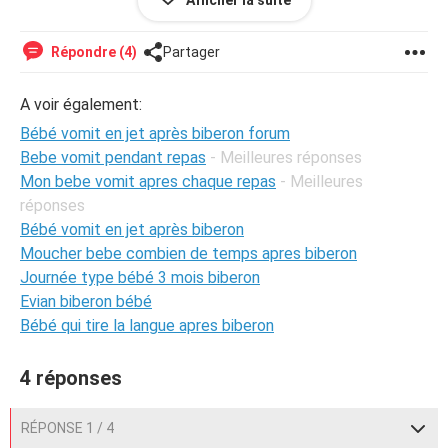
Afficher la suite
devrait rentrer dans l ordre
sauf que le midi il est deja a une alimentation solide petit
Répondre (4)
Partager
pot fromage blanc et le probleme reste le meme je me
fais repeindre
A voir également:
je vous aviez des solutions ou des conseils pour me sortir
Bébé vomit en jet après biberon forum
de cette galere
Bebe vomit pendant repas
- Meilleures réponses
Mon bebe vomit apres chaque repas
- Meilleures
réponses
Bébé vomit en jet après biberon
Moucher bebe combien de temps apres biberon
Journée type bébé 3 mois biberon
Evian biberon bébé
Bébé qui tire la langue apres biberon
4 réponses
RÉPONSE 1 / 4