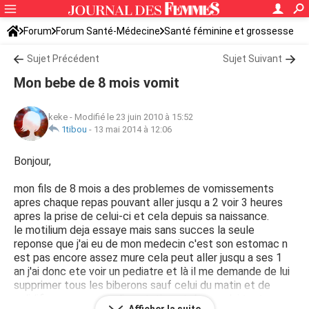
Forum
Forum Santé-Médecine
Santé féminine et grossesse
Santé du bébé
Sujet Précédent
Sujet Suivant
Mon bebe de 8 mois vomit
keke
-
Modifié le 23 juin 2010 à 15:52
1tibou
-
13 mai 2014 à 12:06
Bonjour,
mon fils de 8 mois a des problemes de vomissements
apres chaque repas pouvant aller jusqu a 2 voir 3 heures
apres la prise de celui-ci et cela depuis sa naissance.
le motilium deja essaye mais sans succes la seule
reponse que j'ai eu de mon medecin c'est son estomac n
est pas encore assez mure cela peut aller jusqu a ses 1
an j'ai donc ete voir un pediatre et là il me demande de lui
supprimer tous les biberons sauf celui du matin et de
solidifier au max son alimentation et d apres lui tout