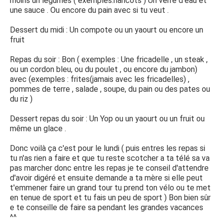
moins un légumes ( exemples:haricots ) Un verre d'eau et
une sauce . Ou encore du pain avec si tu veut .
Dessert du midi : Un compote ou un yaourt ou encore un
fruit
Repas du soir : Bon ( exemples : Une fricadelle , un steak ,
ou un cordon bleu, ou du poulet , ou encore du jambon)
avec (exemples : frites(jamais avec les fricadelles) ,
pommes de terre , salade , soupe, du pain ou des pates ou
du riz )
Dessert repas du soir : Un Yop ou un yaourt ou un fruit ou
même un glace .
Donc voilà ça c'est pour le lundi ( puis entres les repas si
tu n'as rien a faire et que tu reste scotcher a ta télé sa va
pas marcher donc entre les repas je te conseil d'attendre
d'avoir digéré et ensuite demande a ta mère si elle peut
t'emmener faire un grand tour tu prend ton vélo ou te met
en tenue de sport et tu fais un peu de sport ) Bon bien sûr
e te conseille de faire sa pendant les grandes vacances
^^