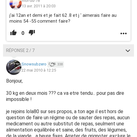
moi-du-78
13 avr. 2011 à 20:03
j'ai 12an et demi et je fait 62 .8 et j ' aimerais faire au
moins 54 -55 comment faire?
0
RÉPONSE 2 / 7
Snowsubzero
338
22 mai 2010 à 12:25
Bonjour,
30 kg en deux mois ??? ca va etre tendu... pour pas dire
impossible !
je rejoins lola80 sur ses propos, a ton age il est hors de
question de faire un régime ou de sauter des repas, aucun
medicament ou autre substitut de repas, seulment une
alimentation equilibrée et saine, des fruits, des légumes,
de la viande... a heure fixes. Arreter de grignoter, exclure le