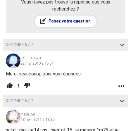
Vous n’avez pas trouvé la réponse que vous
recherchez ?
Posez votre question
RÉPONSE 5 / 7
La-Fille8520
22 mai 2010 à 15:51
Merci beaucouop pour vos réponces
1
RÉPONSE 6 / 7
math..59
18 févr. 2011 à 18:25
salut , moi j'ai 14 ans , bientot 15 , je mesure 1m75 et je