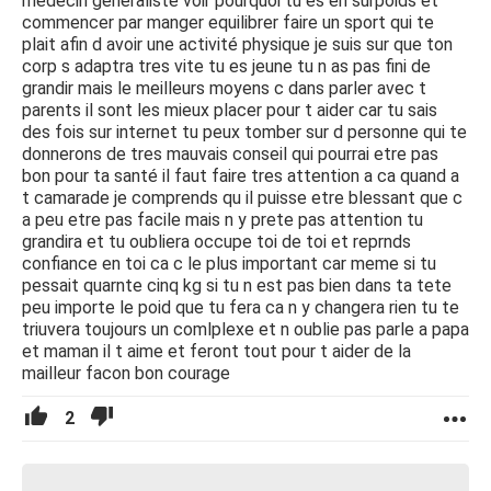
medecin generaliste voir pourquoi tu es en surpoids et
commencer par manger equilibrer faire un sport qui te
plait afin d avoir une activité physique je suis sur que ton
corp s adaptra tres vite tu es jeune tu n as pas fini de
grandir mais le meilleurs moyens c dans parler avec t
parents il sont les mieux placer pour t aider car tu sais
des fois sur internet tu peux tomber sur d personne qui te
donnerons de tres mauvais conseil qui pourrai etre pas
bon pour ta santé il faut faire tres attention a ca quand a
t camarade je comprends qu il puisse etre blessant que c
a peu etre pas facile mais n y prete pas attention tu
grandira et tu oubliera occupe toi de toi et reprnds
confiance en toi ca c le plus important car meme si tu
pessait quarnte cinq kg si tu n est pas bien dans ta tete
peu importe le poid que tu fera ca n y changera rien tu te
triuvera toujours un comlplexe et n oublie pas parle a papa
et maman il t aime et feront tout pour t aider de la
mailleur facon bon courage
2