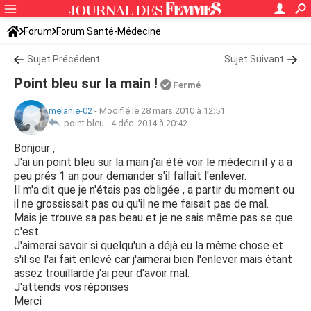
Forum
Forum Santé-Médecine
Symptômes et maladies courantes
Sujet Précédent
Sujet Suivant
Point bleu sur la main !
Fermé
melanie-02
-
Modifié le 28 mars 2010 à 12:51
point bleu -
4 déc. 2014 à 20:42
Bonjour ,
J'ai un point bleu sur la main j'ai été voir le médecin il y a a
peu prés 1 an pour demander s'il fallait l'enlever.
Il m'a dit que je n'étais pas obligée , a partir du moment ou
il ne grossissait pas ou qu'il ne me faisait pas de mal.
Mais je trouve sa pas beau et je ne sais même pas se que
c'est.
J'aimerai savoir si quelqu'un a déjà eu la même chose et
s'il se l'ai fait enlevé car j'aimerai bien l'enlever mais étant
assez trouillarde j'ai peur d'avoir mal.
J'attends vos réponses
Merci