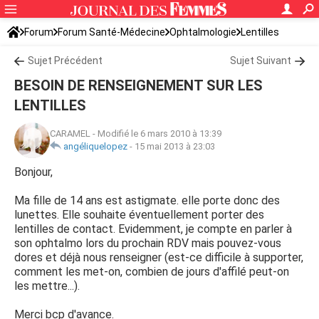
Forum
Forum Santé-Médecine
Ophtalmologie
Lentilles
Sujet Précédent
Sujet Suivant
BESOIN DE RENSEIGNEMENT SUR LES
LENTILLES
CARAMEL
-
Modifié le 6 mars 2010 à 13:39
angéliquelopez
-
15 mai 2013 à 23:03
Bonjour,
Ma fille de 14 ans est astigmate. elle porte donc des
lunettes. Elle souhaite éventuellement porter des
lentilles de contact. Evidemment, je compte en parler à
son ophtalmo lors du prochain RDV mais pouvez-vous
dores et déjà nous renseigner (est-ce difficile à supporter,
comment les met-on, combien de jours d'affilé peut-on
les mettre...).
Merci bcp d'avance.