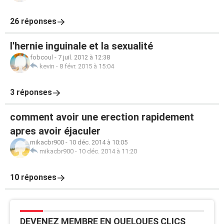
26 réponses
l'hernie inguinale et la sexualité
fobcoul
-
7 juil. 2012 à 12:38
kevin
-
8 févr. 2015 à 15:04
3 réponses
comment avoir une erection rapidement
apres avoir éjaculer
mikacbr900
-
10 déc. 2014 à 10:05
mikacbr900
-
10 déc. 2014 à 11:20
10 réponses
DEVENEZ MEMBRE EN QUELQUES CLICS