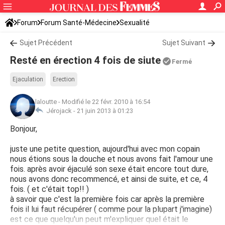
Forum
Forum Santé-Médecine
Sexualité
Sujet Précédent
Sujet Suivant
Resté en érection 4 fois de siute
Fermé
Ejaculation
Erection
laloutte
-
Modifié le 22 févr. 2010 à 16:54
Jérojack -
21 juin 2013 à 01:23
Bonjour,
juste une petite question, aujourd'hui avec mon copain
nous étions sous la douche et nous avons fait l'amour une
fois. après avoir éjaculé son sexe était encore tout dure,
nous avons donc recommencé, et ainsi de suite, et ce, 4
fois. ( et c'était top!! )
à savoir que c'est la première fois car après la première
fois il lui faut récupérer ( comme pour la plupart j'imagine)
est ce que quelqu'un peut m'expliquer quel était le