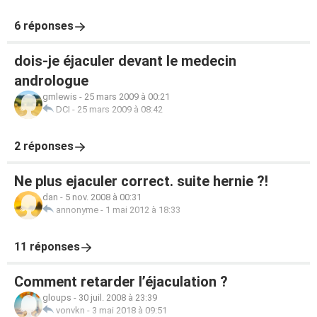
6 réponses
dois-je éjaculer devant le medecin
andrologue
gmlewis
-
25 mars 2009 à 00:21
DCI
-
25 mars 2009 à 08:42
2 réponses
Ne plus ejaculer correct. suite hernie ?!
dan
-
5 nov. 2008 à 00:31
annonyme
-
1 mai 2012 à 18:33
11 réponses
Comment retarder l’éjaculation ?
gloups
-
30 juil. 2008 à 23:39
vonvkn
-
3 mai 2018 à 09:51