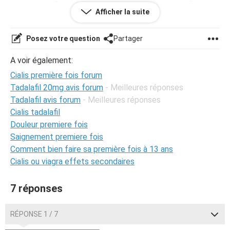
phénomène ? il me dis que c'était peut être de la fatigue
Afficher la suite
mais j'aurais pensé que ça aurait été le contraire dans ce
cas.
Posez votre question
Partager
je vous remercie, car ça m'intrigue vraiment ! et si c'est du
à quelque chose, j'aimerais bien le savoir :)
A voir également:
merci à tous.
Cialis première fois forum
Tadalafil 20mg avis forum
- Meilleures réponses
Tadalafil avis forum
- Meilleures réponses
Cialis tadalafil
Douleur premiere fois
Saignement premiere fois
Comment bien faire sa première fois à 13 ans
Cialis ou viagra effets secondaires
7 réponses
RÉPONSE 1 / 7