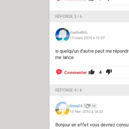
RÉPONSE 3 / 6
maribellbb
17 mars 2010 à 12:57
si quelqu'un d'autre peut me répondre
me lance
4
Commenter
RÉPONSE 4 / 6
lilyne24
66
13 févr. 2010 à 16:33
Bonjour en effet vous devriez consul