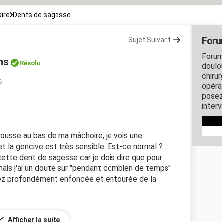
ire
Dents de sagesse
Foru
Sujet Suivant
Forum
ns
Résolu
doulo
chirur
6
opéra
posez
interv
pousse au bas de ma mâchoire, je vois une
et la gencive est très sensible. Est-ce normal ?
 cette dent de sagesse car je dois dire que pour
 mais j'ai un doute sur "pendant combien de temps"
sez profondément enfoncée et entourée de la
Afficher la suite