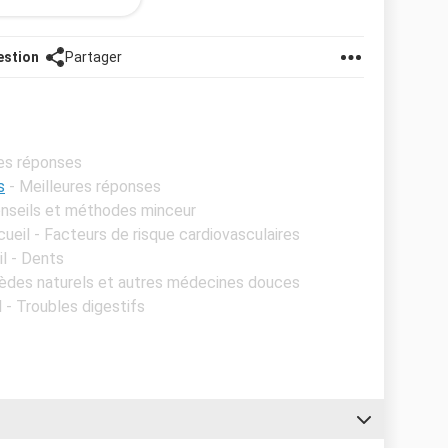
estion
Partager
res réponses
s
- Meilleures réponses
Conseils et méthodes minceur
cueil - Facteurs de risque cardiovasculaires
il - Dents
mèdes naturels et autres médecines douces
l - Troubles digestifs