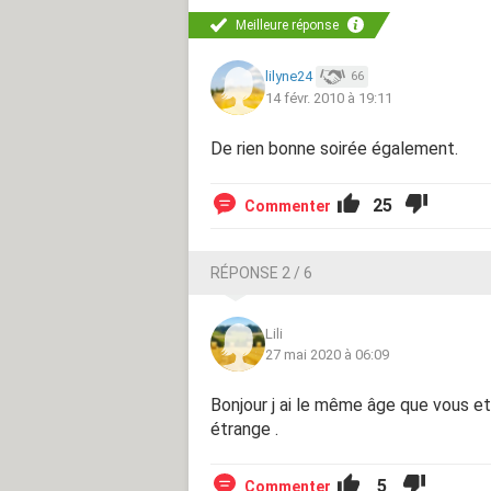
Meilleure réponse
lilyne24
66
14 févr. 2010 à 19:11
De rien bonne soirée également.
25
Commenter
RÉPONSE 2 / 6
Lili
27 mai 2020 à 06:09
Bonjour j ai le même âge que vous et
étrange .
5
Commenter