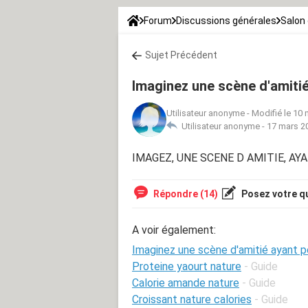
Forum
Discussions générales
Salon 
Sujet Précédent
Imaginez une scène d'amitié
Utilisateur anonyme
-
Modifié le 10 
Utilisateur anonyme -
17 mars 2
IMAGEZ, UNE SCENE D AMITIE, AY
Répondre (14)
Posez votre q
A voir également:
Imaginez une scène d'amitié ayant p
Proteine yaourt nature
- Guide
Calorie amande nature
- Guide
Croissant nature calories
- Guide