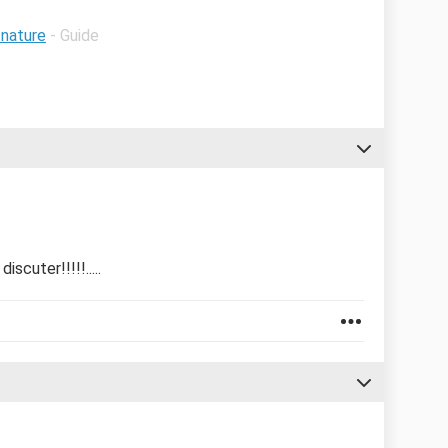
e
 nature
- Guide
scuter!!!!!.....