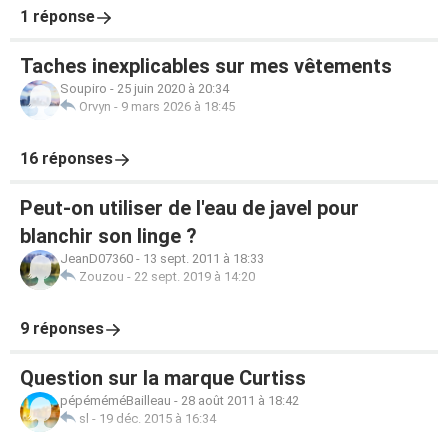
1 réponse
Taches inexplicables sur mes vêtements
Soupiro
-
25 juin 2020 à 20:34
Orvyn
-
9 mars 2026 à 18:45
16 réponses
Peut-on utiliser de l'eau de javel pour
blanchir son linge ?
JeanD07360
-
13 sept. 2011 à 18:33
Zouzou
-
22 sept. 2019 à 14:20
9 réponses
Question sur la marque Curtiss
pépéméméBailleau
-
28 août 2011 à 18:42
sl
-
19 déc. 2015 à 16:34