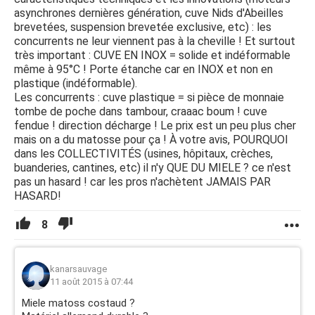
asynchrones dernières génération, cuve Nids d'Abeilles
brevetées, suspension brevetée exclusive, etc) : les
concurrents ne leur viennent pas à la cheville ! Et surtout
très important : CUVE EN INOX = solide et indéformable
même à 95°C ! Porte étanche car en INOX et non en
plastique (indéformable).
Les concurrents : cuve plastique = si pièce de monnaie
tombe de poche dans tambour, craaac boum ! cuve
fendue ! direction décharge ! Le prix est un peu plus cher
mais on a du matosse pour ça ! À votre avis, POURQUOI
dans les COLLECTIVITÉS (usines, hôpitaux, crèches,
buanderies, cantines, etc) il n'y QUE DU MIELE ? ce n'est
pas un hasard ! car les pros n'achètent JAMAIS PAR
HASARD!
8
kanarsauvage
11 août 2015 à 07:44
Miele matoss costaud ?