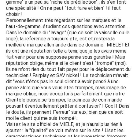
gamme" a un peu sa "niche de prédilection" : ils s'en font
une spécialité ! On ne peut "tout faire et bien" ! il faut
choisir !
Personnellement très regardant sur les marques et le
haut-de-gamme, étudiant ces questions avec attention…
Dans le domaine du "lavage" (que ce soit la vaisselle ou le
linge), la référence a toujours été, est et restera la
meilleure marque allemande dans ce domaine : MIELE ! Et
ils ont une réputation telle a tenir, que je les avais même
fait venir pour une supposée panne sous garantie ! Mais
réputation oblige, même si le client s'est "trompé" (moi),
ils ne m'ont rien du tout fait payer pour le déplacement du
technicien ! Fairplay et SAV nickel ! Le technicien m'avait
dit "vous n'êtes pas le seul client à avoir pensé à une
panne alors que vous vous êtes trompés, mais image de
marque oblige, nous acceptons parfaitement que notre
Clientèle puisse se tromper, le panneau de commande
pouvant éventuellement prêter à confusion" ! Cool ! Dans
le doute, ils prennent l’"erreur" sur eux, bien que ce soit
moi le client qui me suis trompé!...
Visitez le site officiel de MIELE, et je n'aurai plus rien à
ajouter : la "Qualité" se voit même sur le site ! Lisez les
caractéristiques techniques et les innovations (moteurs