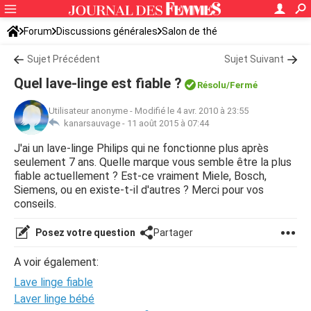
Forum
Discussions générales
Salon de thé
Sujet Précédent
Sujet Suivant
Quel lave-linge est fiable ?
Résolu/Fermé
Utilisateur anonyme
-
Modifié le 4 avr. 2010 à 23:55
kanarsauvage -
11 août 2015 à 07:44
J'ai un lave-linge Philips qui ne fonctionne plus après
seulement 7 ans. Quelle marque vous semble être la plus
fiable actuellement ? Est-ce vraiment Miele, Bosch,
Siemens, ou en existe-t-il d'autres ? Merci pour vos
conseils.
Posez votre question
Partager
A voir également:
Lave linge fiable
Laver linge bébé