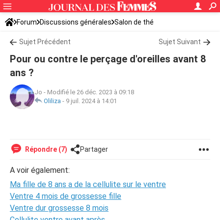
Forum
Discussions générales
Salon de thé
Sujet Précédent
Sujet Suivant
Pour ou contre le perçage d'oreilles avant 8
ans ?
Jo
-
Modifié le 26 déc. 2023 à 09:18
Oliliza
-
9 juil. 2024 à 14:01
Répondre (7)
Partager
A voir également:
Ma fille de 8 ans a de la cellulite sur le ventre
Ventre 4 mois de grossesse fille
Ventre dur grossesse 8 mois
Cellulite ventre avant après